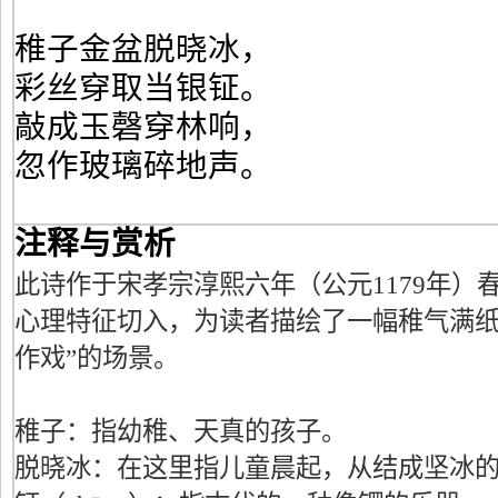
稚子金盆脱晓冰，
彩丝穿取当银钲。
敲成玉磬穿林响，
忽作玻璃碎地声。
注释与赏析
此诗作于宋孝宗淳熙六年（公元1179年）
心理特征切入，为读者描绘了一幅稚气满纸
作戏”的场景。
稚子：指幼稚、天真的孩子。
脱晓冰：在这里指儿童晨起，从结成坚冰