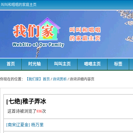
叫叫和唱唱的家庭主页
首页
时光轴
叫叫主页
唱唱主页
标签
你现在的位置：
【我们家】首页
/
诗词赏析
/ 诗词详细内容页
[七绝]稚子弄冰
这首诗被浏览了
次
936
[南宋辽夏金]
杨万里