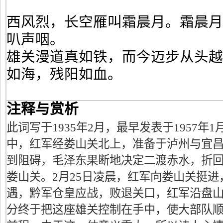
西风烈，长空雁叫霜晨月。霜晨
叭声咽。
雄关漫道真如铁，而今迈步从头
如海，残阳如血。
注释与赏析
此词写于1935年2月，最早发表于1957年
中，红军经娄山关北上，准备于泸州与宜
到阻碍，毛泽东果断地决定二渡赤水，折
娄山关。2月25日凌晨，红军向娄山关挺
遇，黔军仓皇应战，败退关口，红军沿盘
分终于把这座雄关控制在手中，使大部队