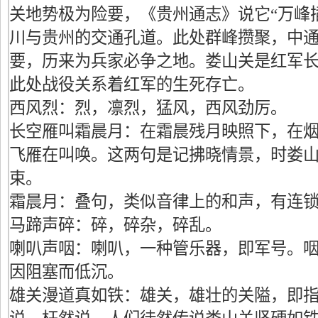
关地势极为险要，《贵州通志》说它“万峰
川与贵州的交通孔道。此处群峰攒聚，中
要，历来为兵家必争之地。娄山关是红军
此处战役关系着红军的生死存亡。
西风烈：烈，凛烈，猛风，西风劲厉。
长空雁叫霜晨月：在霜晨残月映照下，在
飞雁在叫唤。这两句是记拂晓情景，时娄
束。
霜晨月：叠句，类似音律上的和声，有连
马蹄声碎：碎，碎杂，碎乱。
喇叭声咽：喇叭，一种管乐器，即军号。
因阻塞而低沉。
雄关漫道真如铁：雄关，雄壮的关隘，即