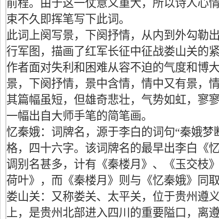
前程。由于这一仗意义重大，所以诗人心
束不久即挥笔写下此词。
此词上阕写景，下阕抒情，从内到外勾勒
行军图，描画了红军长征中征战娄山关的
作者面对失利和困难从容不迫的气度和博
景，下阕抒情，景中含情，情中又有景，
其篇幅虽短，但雄奇悲壮，气势如虹，寥寥
一幅出自大师手笔的简笔画。
忆秦娥：词牌名，源于李白的词句“秦娥梦
格，四十六字。该词牌名的最早出李白《忆
调别名甚多，计有《秦楼月》、《玉交枝
荷叶》，而《秦楼月》则与《忆秦娥》同
娄山关：又称娄关、太平关，位于贵州遵
上，是贵州北部进入四川的重要隘口，离遵