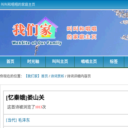
叫叫和唱唱的家庭主页
首页
时光轴
叫叫主页
唱唱主页
标签
你现在的位置：
【我们家】首页
/
诗词赏析
/ 诗词详细内容页
[忆秦娥]娄山关
这首诗被浏览了
次
1013
[当代]
毛泽东