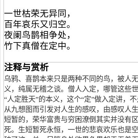
一世枯荣无异同，
百年哀乐又归空。
夜阑鸟鹊相争处，
竹下真僧在定中。
注释与赏析
乌鸦、喜鹊本来只是两种不同的鸟，被人
义，纯属无稽之谈。僧人入定，哪管这些
“人定胜天”的本义，这个“定”做入定讲，
从九想图而引发对人生的感叹，由感叹人
短暂的，荣华富贵与穷困潦倒其实并没有
死。生短暂死永恒，一世的悲哀欢乐也是