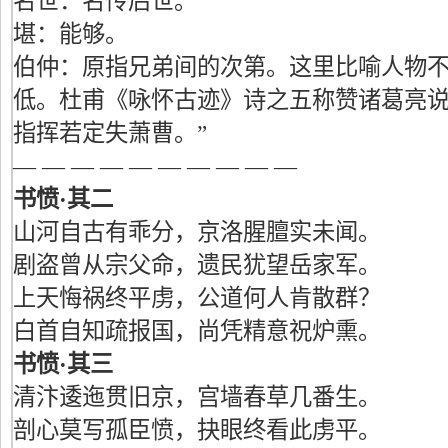
名世：名传后世。
堪：能够。
伯仲：原指兄弟间的次第。这里比喻人物
低。杜甫《咏怀古迹》诗之五称赞诸葛亮说
指挥若定失萧曹。”
— — — — — — — — — —
书愤·其二
山河自古有乖分，京洛腥膻实未闻。
剧盗曾从宗父命，遗民犹望岳家军。
上天悔祸终平虏，公道何人肯散群？
白首自知疏报国，尚凭精意祝炉熏。
书愤·其三
清汴逶迤贯旧京，宫墙春草几番生。
剖心莫写孤臣愤，抉眼终看此虏平。