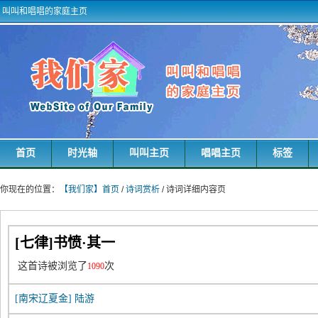
叫叫和唱唱的家庭主页
首页
时光轴
叫叫主页
唱唱主页
标签
你现在的位置：
【我们家】首页
/
诗词赏析
/ 诗词详细内容页
[七律]书愤·其一
这首诗被浏览了
次
1090
[南宋辽夏金]
陆游