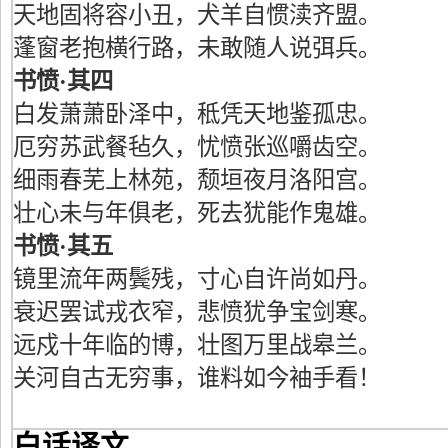
天地固将容小丑，犬羊自惯渎齐盟。
蓬窗老抱横行路，未敢随人说弭兵。
书愤·其四
白发萧萧卧泽中，秪凭天地鉴孤忠。
厄穷苏武餐毡久，忧愤张巡嚼齿空。
细雨春芜上林苑，颓垣夜月洛阳宫。
壮心未与年俱老，死去犹能作鬼雄。
书愤·其五
镜里流年两鬓残，寸心自许尚如丹。
衰迟罢试戎衣窄，悲愤犹争宝剑寒。
远戍十年临的博，壮图万里战皋兰。
关河自古无穷事，谁料如今袖手看！
白话译文