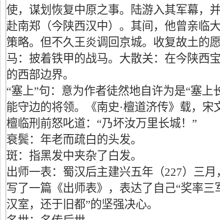
使，谋划恢复中原之事。陆游入其军幕，
赴南郑（今陕西汉中）。其间，他曾亲临
策略。但不久王炎调回京城。收复故土的
马：披着铁甲的战马。大散关：在今陕西
的西部边界。
“塞上”句：意为作者徒然地自许为是“塞上
能守边的将领。《南史·檀道济传》载，宋
檀临刑前怒叱道：“乃坏汝万里长城！”
衰鬓：年老而疏白的头发。
斑：指黑发中夹杂了白发。
出师一表：蜀汉后主建兴五年（227）三
写了一篇《出师表》，表达了自己“奖率三军
汉室，还于旧都”的坚强决心。