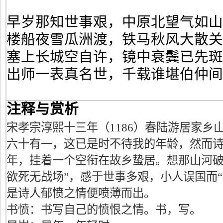
早岁那知世事艰，中原北望气如山
楼船夜雪瓜洲渡，铁马秋风大散关
塞上长城空自许，镜中衰鬓已先斑
出师一表真名世，千载谁堪伯仲间
注释与赏析
宋孝宗淳熙十三年（1186）春陆游居家乡
六十有一，这已是时不待我的年龄，然而
年，挂着一个空衔在故乡蛰居。想那山河破
欲死无战场”，感于世事多艰，小人误国而“
是诗人郁愤之情便喷薄而出。
书愤：书写自己的愤恨之情。书，写。