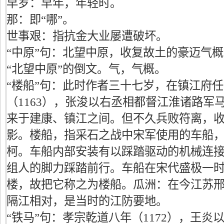
早岁：早年，年轻时。
那：即“哪”。
世事艰：指抗金大业屡遭破坏。
“中原”句：北望中原，收复故土的豪迈气
“北望中原”的倒文。气，气概。
“楼船”句：此时作者三十七岁，在镇江府
（1163），张浚以右丞相都督江淮诸路军
来于建康、镇江之间。但不久兵败符离，
影。楼船，指采石之战中宋军使用的车船
柯。车船内部安装有以踩踏驱动的机械连
组人的脚力踩踏前行。车船在宋代盛极一
楼，故把它称之为楼船。瓜洲：在今江苏
隔江相对，是当时的江防要地。
“铁马”句：孝宗乾道八年（1172），王