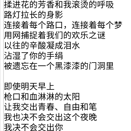
揉进花的芳香和我滚烫的呼吸
路灯拉长的身影
连接着每个路口，连接着每个梦
用网捕捉着我们的欢乐之谜
以往的辛酸凝成泪水
沾湿了你的手绢
被遗忘在一个黑漆漆的门洞里
即使明天早上
枪口和血淋淋的太阳
让我交出青春、自由和笔
我也决不会交出这个夜晚
我决不会交出你