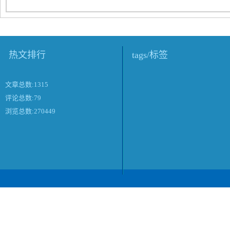
热文排行
tags/标签
文章总数:1315
评论总数:79
浏览总数:270449