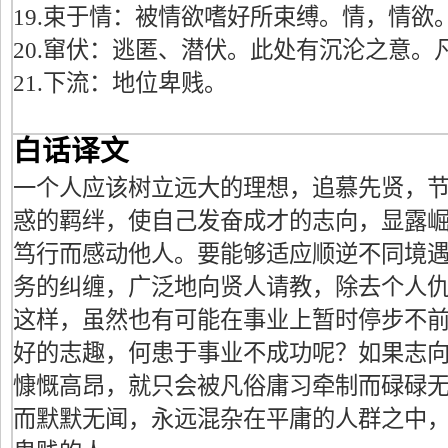
19.束于情：被情欲嗜好所束缚。情，情欲
20.窜伏：逃匿、潜伏。此处有沉沦之意。
21.下流：地位卑贱。
白话译文
一个人应该树立远大的理想，追慕先贤，
惑的羁绊，使自己发奋成才的志向，显露
笃行而感动他人。要能够适应顺逆不同境
务的纠缠，广泛地向贤人请教，除去个人
这样，虽然也有可能在事业上暂时停步不
好的志趣，何患于事业不成功呢？如果志
慷慨高昂，就只会被凡俗庸习牵制而碌碌
而默默无闻，永远混杂在平庸的人群之中