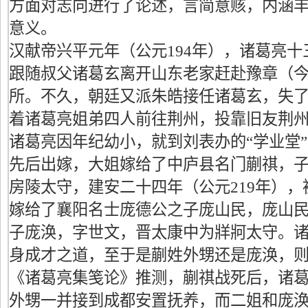
方面对志向进行了论述，言简意赅，内涵
意义。
汉献帝兴平元年（公元194年），诸葛亮
跟随叔父诸葛玄离开山东老家赶赴豫章（
所。不久，朝廷又派朱皓接任诸葛玄，失
着诸葛亮姐弟四人前往荆州，投靠旧友荆
诸葛亮因年纪幼小，就到刘表办的“学业堂
先后出嫁，大姐嫁给了中庐县名门蒯祺，
房陵太守，建安二十四年（公元219年）
嫁给了襄阳名士庞德公之子庞山民，庞山
子庞涣，字世文，晋太康中为牂牁太守。
身成才之道，至于是蒯姓外甥还是庞涣，
《诸葛亮集笺论》推测，蒯祺战死后，诸
外甥一并接到成都安置抚养，而二姐和庞