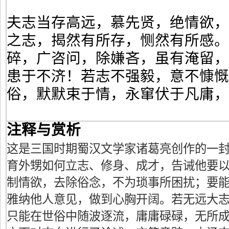
夫志当存高远，慕先贤，绝情欲
之志，揭然有所存，恻然有所感。
碎，广咨问，除嫌吝，虽有淹留
患于不济！若志不强毅，意不慷慨
俗，默默束于情，永窜伏于凡庸
注释与赏析
这是三国时期蜀汉文学家诸葛亮创作的一
育外甥如何立志、修身、成才，告诫他要
制情欲，去除俗念，不为琐事所困扰；要
雅纳他人意见，做到心胸开阔。若无远大
只能在世俗中随波逐流，庸庸碌碌，无所