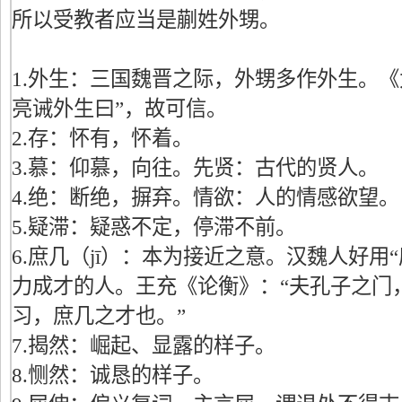
所以受教者应当是蒯姓外甥。
1.外生：三国魏晋之际，外甥多作外生。《
亮诫外生曰”，故可信。
2.存：怀有，怀着。
3.慕：仰慕，向往。先贤：古代的贤人。
4.绝：断绝，摒弃。情欲：人的情感欲望。
5.疑滞：疑惑不定，停滞不前。
6.庶几（jī）：本为接近之意。汉魏人好用
力成才的人。王充《论衡》：“夫孔子之门
习，庶几之才也。”
7.揭然：崛起、显露的样子。
8.恻然：诚恳的样子。