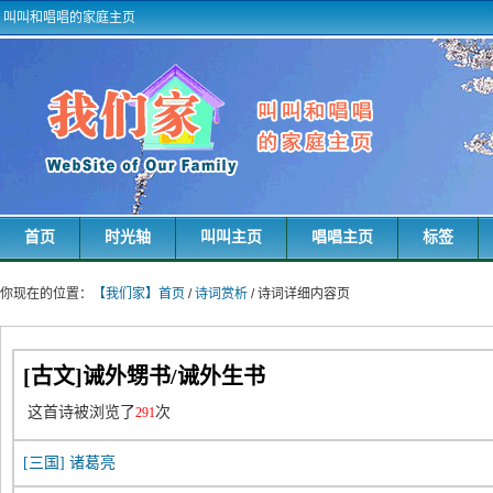
叫叫和唱唱的家庭主页
首页
时光轴
叫叫主页
唱唱主页
标签
你现在的位置：
【我们家】首页
/
诗词赏析
/ 诗词详细内容页
[古文]诫外甥书/诫外生书
这首诗被浏览了
次
291
[三国]
诸葛亮