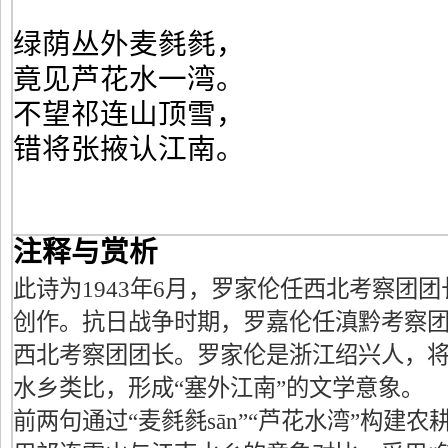
绿荫丛外麦毵毵，
竟见芦花水一湾。
不望祁连山顶雪，
错将张掖认江南‌‌。
注释与赏析
此诗为1943年6月，罗家伦任西北考察团
创作。‌‌抗日战争时期，罗嘉伦任滇黔考察
西北考察团团长。罗家伦是浙江绍兴人，
水乡类比，形成“塞外江南”的文学意象。‌‌
前两句通过“麦毵毵sān”“芦花水湾”构建