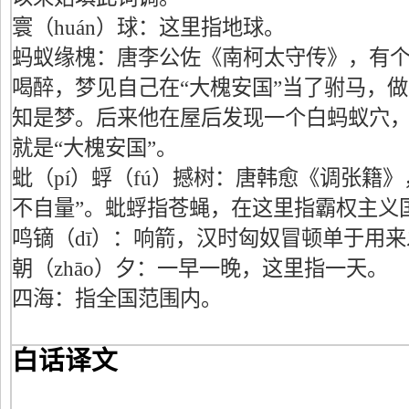
寰（huán）球：这里指地球。
蚂蚁缘槐：唐李公佐《南柯太守传》，有
喝醉，梦见自己在“大槐安国”当了驸马，
知是梦。后来他在屋后发现一个白蚂蚁穴
就是“大槐安国”。
蚍（pí）蜉（fú）撼树：唐韩愈《调张籍
不自量”。蚍蜉指苍蝇，在这里指霸权主义
鸣镝（dī）：响箭，汉时匈奴冒顿单于用
朝（zhāo）夕：一早一晚，这里指一天。
四海：指全国范围内。
白话译文