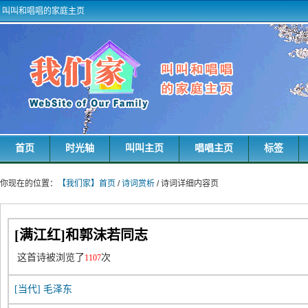
叫叫和唱唱的家庭主页
首页
时光轴
叫叫主页
唱唱主页
标签
你现在的位置：
【我们家】首页
/
诗词赏析
/ 诗词详细内容页
[满江红]和郭沫若同志
这首诗被浏览了
次
1107
[当代]
毛泽东