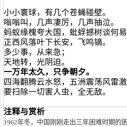
小小寰球，有几个苍蝇碰壁。
嗡嗡叫，几声凄厉，几声抽泣。
蚂蚁缘槐夸大国，蚍蜉撼树谈何易
正西风落叶下长安，飞鸣镝。
多少事，从来急；
天地转，光阴迫。
一万年太久，只争朝夕。
四海翻腾云水怒，五洲震荡风雷激
要扫除一切害人虫，全无敌。
注释与赏析
1962年冬，中国刚刚走出三年困难时期的