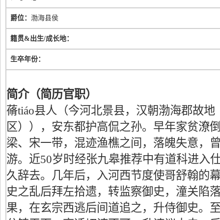
爵位：
渤海县侯
籍贯&出生/成长地：
生卒年份：
简介（简历官职）
蓨tiáo县人（今河北景县，汉朝渤海郡故
区）），安东都护高侃之孙。早年家贫潦
梁、宋一带，混迹渔樵之间，落魄失意，
游。近50岁时经张九皋推荐中有道科进入
久辞去。几年后，入河西节度使哥舒翰的
史之乱后拜左拾遗，转监察御史，潼关陷
果，在玄宗西逃后间道追之，升侍御史。