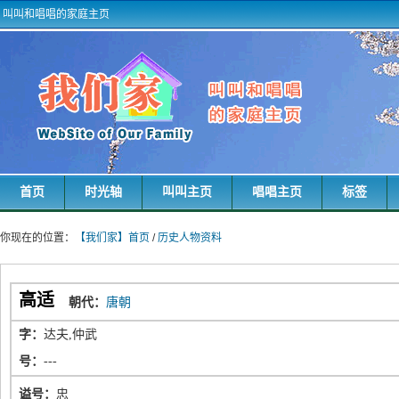
叫叫和唱唱的家庭主页
首页
时光轴
叫叫主页
唱唱主页
标签
你现在的位置：
【我们家】首页
/
历史人物资料
高适
朝代：
唐朝
字：
达夫,仲武
号：
---
谥号：
忠