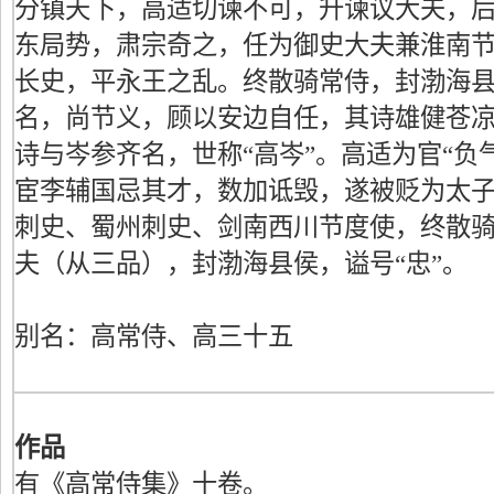
分镇天下，高适切谏不可，升谏议大夫，
东局势，肃宗奇之，任为御史大夫兼淮南
长史，平永王之乱。终散骑常侍，封渤海
名，尚节义，顾以安边自任，其诗雄健苍
诗与岑参齐名，世称“高岑”。高适为官“负
宦李辅国忌其才，数加诋毁，遂被贬为太
刺史、蜀州刺史、剑南西川节度使，终散
夫（从三品），封渤海县侯，谥号“忠”。
别名：高常侍、高三十五
作品
有《高常侍集》十卷。