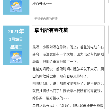
杯白开水~~~
无详细内容的链接
拿出所有零花钱
2021年
3月30日
星期二
最近，小区附近在修路。晚上，爸爸骑电动车右
转弯，没注意到有一个大坑，因为电动车的剧烈
颠簸，把腿给重重地撞了一下。
爸爸对妈妈说：前段时间左腿膝盖就不太好，爬
山的时候感觉疼，现在右腿又撞坏了。
叫叫听到后，说：那你双腿都坏了，是不是以后
就要拄拐杖出门了？我会拿出我所有的零花钱，
给你买一幅好拐杖的~~~
虽然这话有点儿小“奇葩”，但听起来还是有些暖