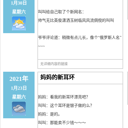
1月30日
星期六
叫叫给自己取了个新网名：
帅气无比英俊潇洒玉树临风风流倜傥的叫叫
爷爷评论道：稍微有点儿长，像个“俄罗斯人名”
~~~
无详细内容的链接
妈妈的新耳环
2021年
1月23日
星期六
妈妈：看我的新耳环漂亮吧？
叫叫：这个耳环是银子做的么？
妈妈：是的。
叫叫：那能卖不少钱～～～