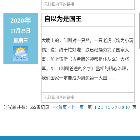
无详细内容的链接
自以为是国王
2020年
11月25日
星期三
大晚上的，叫叫对一只熊，一只老虎（均为小玩
偶）说：终于忙好啦！朕已经操劳完了国家大
事，加上宙斯（古希腊的神都是仆从么）大将
军，XL（叫叫爸爸的名字）丞相的精心治理，
我们国家一定能成为周边第一大国……
无详细内容的链接
时光轴共有：
555
条记录
<<首页
<上一页
第
1
2
3
4
5
6
7
8
9
10