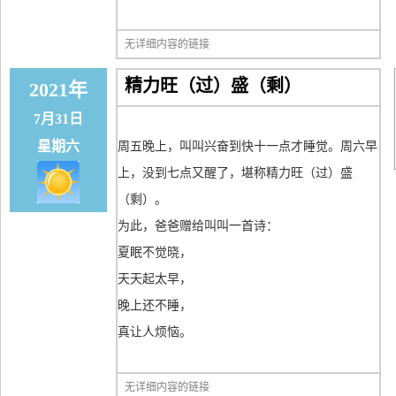
无详细内容的链接
精力旺（过）盛（剩）
2021年
7月31日
星期六
周五晚上，叫叫兴奋到快十一点才睡觉。周六早
上，没到七点又醒了，堪称精力旺（过）盛
（剩）。
为此，爸爸赠给叫叫一首诗：
夏眠不觉晓，
天天起太早，
晚上还不睡，
真让人烦恼。
无详细内容的链接