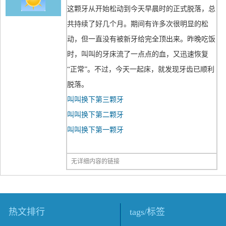
这颗牙从开始松动到今天早晨时的正式脱落，总
共持续了好几个月。期间有许多次很明显的松
动，但一直没有被新牙给完全顶出来。昨晚吃饭
时，叫叫的牙床流了一点点的血，又迅速恢复
“正常”。不过，今天一起床，就发现牙齿已顺利
脱落。
叫叫换下第三颗牙
叫叫换下第二颗牙
叫叫换下第一颗牙
无详细内容的链接
热文排行
tags/标签