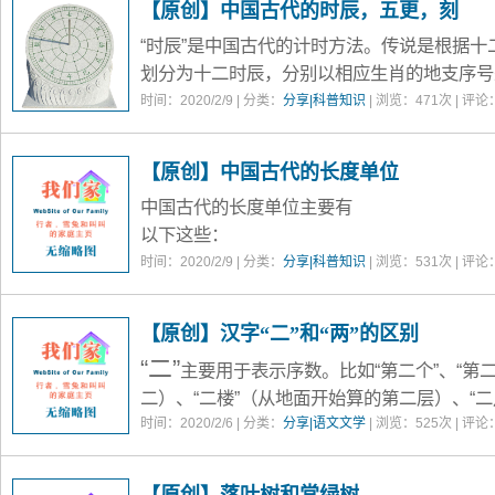
【原创】中国古代的时辰，五更，刻
水电燃气管理，政府信息公开平台等）的数据
“时辰”是中国古代的计时方法。传说是根据
的特点。
划分为
十二时辰
，分别以相应生肖的
地支
序号
个小时。
时间：2020/2/9 | 分类：
分享|科普知识
| 浏览：
471
次 | 评论
十二时辰分别
子
（zǐ，鼠，23:00-
丑
（chǒu，
为：
1:00）
3:00）
【原创】中国古代的长度单位
中国古代的长度单位主要有
以下这些：
尺
时间：2020/2/9 | 分类：
：最初指的是男性大拇指和中指伸开后的距
分享|科普知识
| 浏览：
531
次 | 评论
大约为16-25厘米，南北朝时期达到30厘米
咫
（zhǐ）：指的是女性大拇指和中指伸开
【原创】汉字“二”和“两”的区别
出来一个词，叫“咫尺”，说的就是距离很短，即
“二”
主要用于表示
序数
。比如“第二个”、“第
二）、“二楼”（从地面开始算的第二层）、“
“二年级”（进入学校的第二年所在的年级）。
时间：2020/2/6 | 分类：
分享|语文文学
| 浏览：
525
次 | 评论
“二”
还可以与其它字词组合，表示
分数、小
“百分之二（2%）”、“零点二三（0.23）”、“