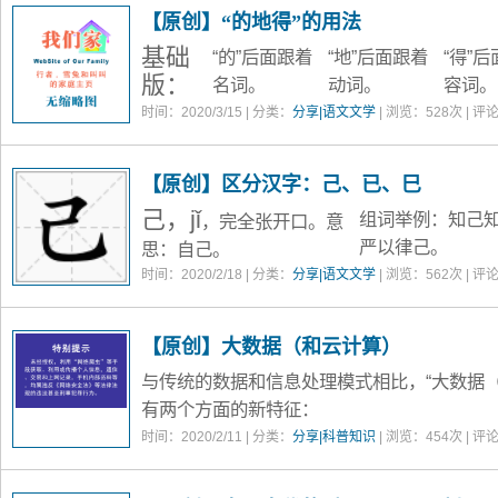
人的性格很好。
运用：
恬静的笑容/微笑，恬
【原创】“的地得”的用法
基础
“的”
后面
跟着
“地”
后面
跟着
“得”
后
版：
名词
。
动词
。
容词
。
时间：2020/3/15 | 分类：
分享|语文文学
| 浏览：
528
次 | 评
【原创】区分汉字：己、已、巳
己，jǐ
组词举例：知己
，完全张开口。意
严以律己。
思：自己。
已，yǐ
时间：2020/2/18 | 分类：
分享|语文文学
| 浏览：
，半封口
562
次 | 评
经，或 停止。
【原创】大数据（和云计算）
与传统的数据和信息处理模式相比，“大数据（Big
有两个方面的新特征：
数据来源要广泛的多
一是
时间：2020/2/11 | 分类：
分享|科普知识
| 浏览：
，可以全面
454
次 | 评
或报表的引用，互联网爬虫程序
（注1）
的自
或是提供接口，收集一些特定的共享数据库中