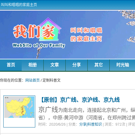
叫叫和唱唱的家庭主页
首页
相册
文章
分享
其它
时光轴
你现在的位置：
网站首页
/ 定制科普文
【原创】京广线、京沪线、京九线
京广线
为南北走向，连接起北京和广州，
省
），中原-黄河中游（
河南省
，在郑州跨过
（
时间：2020/6/26 | 分类：
湖北省
），长江南岸支流-洞庭湖与湘江流
分享|科普知识
| 浏览：
972
次 | 评
广东交界处），珠江三角洲（
广东省
），全长