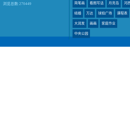
简笔画
看图写话
月亮岛
河
浏览总数:270449
结婚
万达
球拍广场
课程表
大润发
画画
家庭作业
中央公园