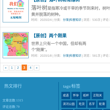
【原创】落叶树和常绿树
落叶树
是指寒冷或干旱的季节到来时，树
黄并脱落的树种。
常绿树
时间：2020/2/4 | 分类：
分享|科普知识
| 浏览：
530
次 | 评论
与之相对的
，是指老叶要等到春天
落的树种。在这种新老交替的模式下，看起来
绿树，叶子的寿命还会超过1年，达到3年、5
【原创】两个刚果
落叶树在寒冷或干旱的季节到来时，脱落掉全
世界上只有一个中国，但却有两
是对阶段性的不利自然环境的一种适应。同时
个“刚果”。
中
形成腐殖质
，有利于保护根部和提供肥料。
时间：2020/1/8 | 分类：
分享|科普知识
| 浏览：
581
次 | 评论
3
«
1
2
4
»
热文排行
tags/标签
成语
怀孕
纸杯
正阳关
文章总数:1315
滨河公园
吃货
名字
轮滑
评论总数:79