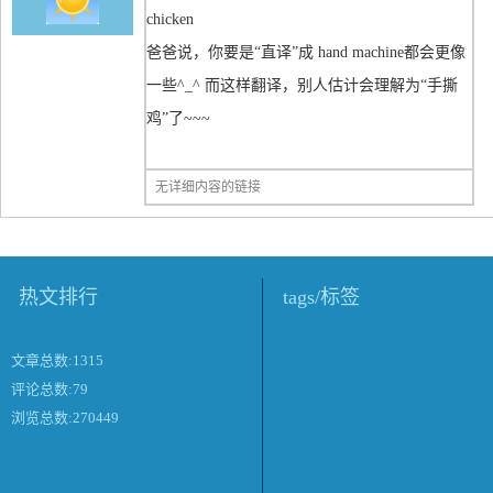
chicken
爸爸说，你要是“直译”成 hand machine都会更像
一些^_^ 而这样翻译，别人估计会理解为“手撕
鸡”了~~~
无详细内容的链接
热文排行
tags/标签
文章总数:1315
评论总数:79
浏览总数:270449