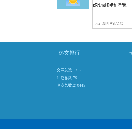
都比较顺畅和清晰。
无详细内容的链接
热文排行
文章总数:1315
评论总数:79
浏览总数:270449