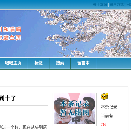
关于本站
|
联系方式
|
网
唱唱主页
标签
搜索
留言本
到十了
本条记录
当前有
。
716
跳过一个数，现在从头到尾