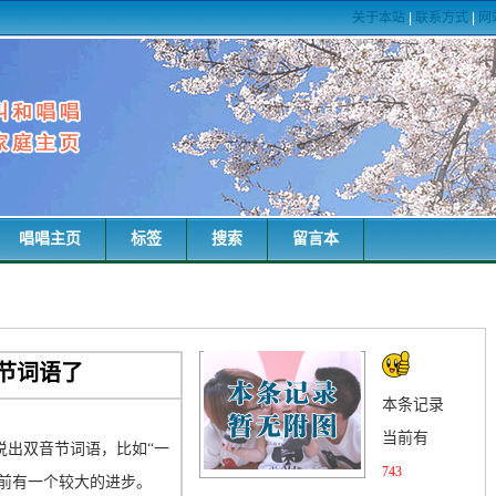
关于本站
|
联系方式
|
网
唱唱主页
标签
搜索
留言本
节词语了
本条记录
当前有
说出双音节词语，比如“一
743
之前有一个较大的进步。