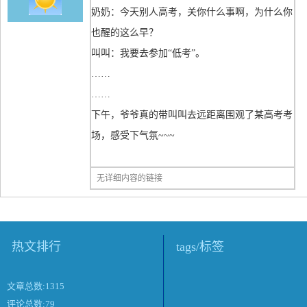
奶奶：今天别人高考，关你什么事啊，为什么你
也醒的这么早？
叫叫：我要去参加“低考”。
……
……
下午，爷爷真的带叫叫去远距离围观了某高考考
场，感受下气氛~~~
无详细内容的链接
热文排行
tags/标签
文章总数:1315
评论总数:79