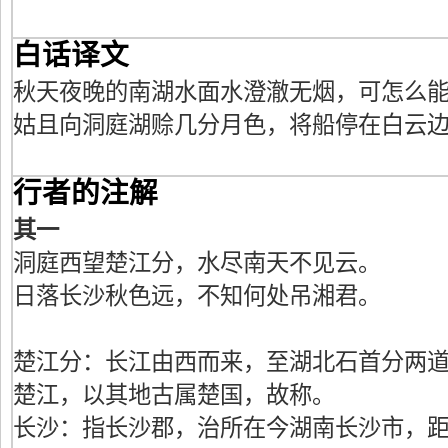
白话译文
秋天夜晚的南湖水面水澄澈无烟，可怎么
姑且向洞庭湖赊几分月色，将船停在白云
行者的注解
其一
洞庭西望楚江分，水尽南天不见云。
日落长沙秋色远，不知何处吊湘君。
楚江分：长江由西而来，至湖北石首分两
楚江，以其地古属楚国，故称。
长沙：指长沙郡，治所在今湖南长沙市，