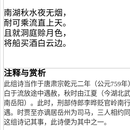
南湖秋水夜无烟，
耐可乘流直上天。
且就洞庭赊月色，
将船买酒白云边。
注释与赏析
此组诗当作于唐肃宗乾元二年（公元759
白于流放途中遇赦，秋时由江夏（今湖北
南岳阳）。此时，刑部侍郎李晔贬官岭南
遇。时贾至亦谪居岳州为司马，三人相约
这组诗记其事，此诗便为其中之一。