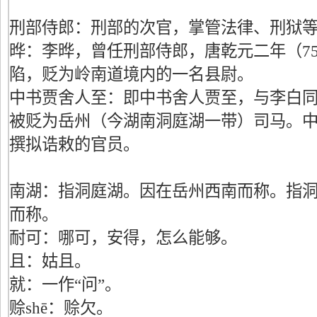
刑部侍郎：刑部的次官，掌管法律、刑狱
晔：李晔，曾任刑部侍郎，唐乾元二年（7
陷，贬为岭南道境内的一名县尉。
中书贾舍人至：即中书舍人贾至，与李白
被贬为岳州（今湖南洞庭湖一带）司马。
撰拟诰敕的官员。
南湖：指洞庭湖。因在岳州西南而称。指
而称。
耐可：哪可，安得，怎么能够。
且：姑且。
就：一作“问”。
赊shē：赊欠。