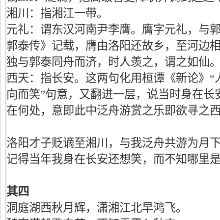
湘川：指湘江一带。
元礼：谓东汉河南尹李膺。膺字元礼，与郭
郭泰传》记载，膺由洛阳还故乡，至河边
独与郭泰同舟而济，时人羡之，谓之如仙
西天：指长安。这两句化用桓谭《新论》“
向而笑”句意，又翻进一层，说当时身在长
在何处，意即此中泛舟游赏之乐即欲寻之
洛阳才子贬谪至湘川，与我泛舟共游为月
记得当年我身在长安还想笑，而不知哪里
其四
洞庭湖西秋月辉，潇湘江北早鸿飞。