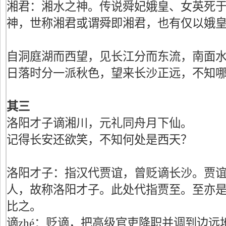
湘君：湘水之神。传说舜妃娥皇、女英死
神，世称湘君或谓舜即湘君，也有仅以娥
自洞庭湖而西望，见长江分而东流，南面
日落时分一派秋色，望来长沙正远，不知
其三
洛阳才子谪湘川，元礼同舟月下仙。
记得长安还欲笑，不知何处是西天？
洛阳才子：指汉代贾谊，曾贬谪长沙。贾
人，故称洛阳才子。此处代指贾至。至亦
比之。
谪zhé：贬谪，把高级官吏降职并调到边远