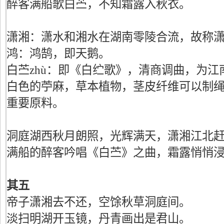
醉客满船歌白苎，不知霜露入秋衣。
潇湘：潇水和湘水在湖南零陵合流，故称
鸿：鸿鹄，即天鹅。
白苎zhù：即《白纻歌》，清商调曲，为
白色的苧麻，草本植物，茎皮纤维可以制
重要原料。
洞庭湖西秋月朗照，光辉满天，潇湘江北
满船的醉客吟唱《白苎》之曲，霜露悄悄
其五
帝子潇湘去不还，空馀秋草洞庭间。
淡扫明湖开玉镜，丹青画出是君山。