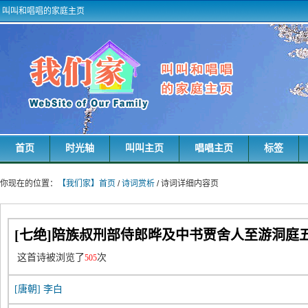
叫叫和唱唱的家庭主页
首页
时光轴
叫叫主页
唱唱主页
标签
你现在的位置：
【我们家】首页
/
诗词赏析
/ 诗词详细内容页
[七绝]陪族叔刑部侍郎晔及中书贾舍人至游洞庭五
这首诗被浏览了
次
505
[唐朝]
李白