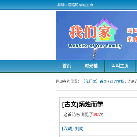
叫叫和唱唱的家庭主页
首页
时光轴
叫叫主页
你现在的位置：
【我们家】首页
/
诗词赏析
/ 诗
[古文]炳烛而学
这首诗被浏览了
次
592
[汉朝]
刘向