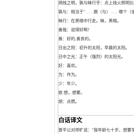
炳烛之明，孰与昧行乎：点上烛火照明比
孰与：相当于“……跟（与）……哪个（
昧行：在黑暗中行走。昧，黑暗。
善哉：说得好啊！
善：好的,善良的。
日出之阳：初升的太阳，早晨的太阳。
日中之光：正午（强烈）的太阳光。
好：喜欢。
为：作为。
少：年少。
欲:想，想要。
炳：点燃。
白话译文
晋平公对师旷说：“我年龄七十岁，想要