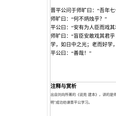
晋平公问于师旷曰：“吾年七
师旷曰：“何不炳烛乎？”
平公曰：“安有为人臣而戏其
师旷曰：“盲臣安敢戏其君
学，如日中之光；老而好学
平公曰：“善哉！”
注释与赏析
出自刘向所著的《说苑·建本》，讲的是
明”成功劝谏晋平公学习。