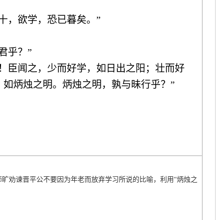
十，欲学，恐已暮矣。”
君乎？”
乎！臣闻之，少而好学，如日出之阳；壮而好
，如炳烛之明。炳烛之明，孰与昧行乎？”
师旷劝谏晋平公不要因为年老而放弃学习所说的比喻，利用“炳烛之