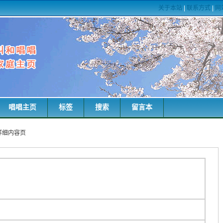
关于本站
|
联系方式
|
网
唱唱主页
标签
搜索
留言本
词详细内容页