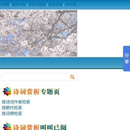
站地图
|
版权声明
|
安全与隐私
|
查看权限
|
WAP版
按诗词作者检索
按朝代检索
按词牌检索