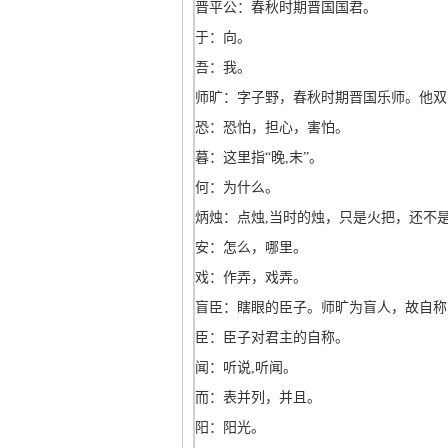
晋平公：春秋时期晋国国君。
于：向。
吾：我。
师旷：字子野，春秋时期晋国乐师。他双
恐：恐怕，担心，害怕。
暮：这里指“晚,末”。
何：为什么。
炳烛：点烛,当时的烛，只是火把，还不
安：怎么，哪里。
戏：作弄，戏弄。
盲臣：瞎眼的臣子。师旷为盲人，故自称
臣：臣子对君主的自称。
闻：听说,听闻。
而：表并列，并且。
阳：阳光。