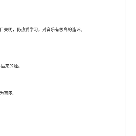
目失明，仍热爱学习，对音乐有极高的造诣。
是后来的烛。
为盲臣。