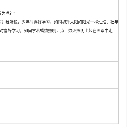
为呢？”
呢？我听说，少年时喜好学习，如同初升太阳的阳光一样灿烂；壮年
时喜好学习，如同拿着蜡烛照明，点上烛火照明比起在黑暗中走