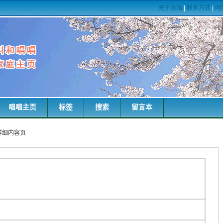
关于本站
|
联系方式
|
网
唱唱主页
标签
搜索
留言本
词详细内容页