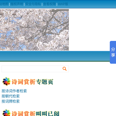
站地图
|
版权声明
|
安全与隐私
|
查看权限
|
WAP版
按诗词作者检索
按朝代检索
按词牌检索