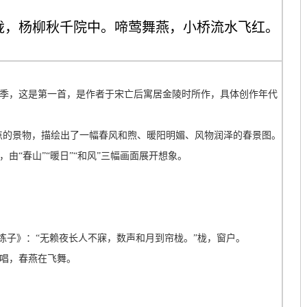
栊，杨柳秋千院中。啼莺舞燕，小桥流水飞红。
季，这是第一首，是作者于宋亡后寓居金陵时所作，具体创作年代
点的景物，描绘出了一幅春风和煦、暖阳明媚、风物润泽的春景图。
由“春山”“暖日”“和风”三幅画面展开想象。
捣练子》：“无赖夜长人不寐，数声和月到帘栊。”栊，窗户。
唱，春燕在飞舞。