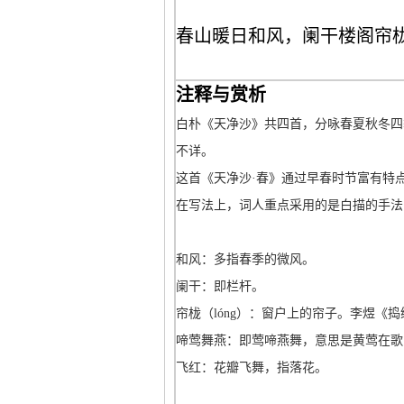
春山暖日和风，阑干楼阁帘
注释与赏析
白朴《天净沙》共四首，分咏春夏秋冬四
不详。
这首《天净沙·春》通过早春时节富有特
在写法上，词人重点采用的是白描的手法，
和风：多指春季的微风。
阑干：即栏杆。
帘栊（lóng）：窗户上的帘子。李煜《
啼莺舞燕：即莺啼燕舞，意思是黄莺在歌
飞红：花瓣飞舞，指落花。