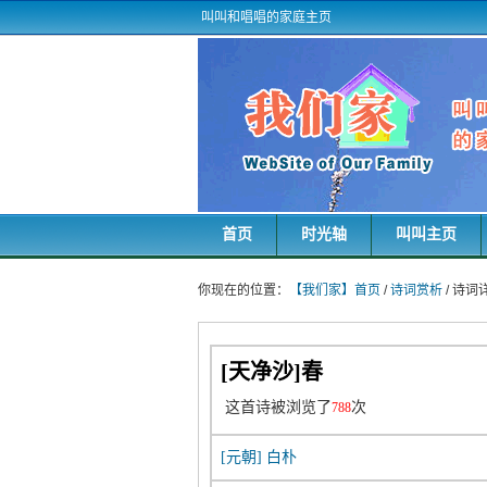
叫叫和唱唱的家庭主页
首页
时光轴
叫叫主页
你现在的位置：
【我们家】首页
/
诗词赏析
/ 诗
[天净沙]春
这首诗被浏览了
次
788
[元朝]
白朴