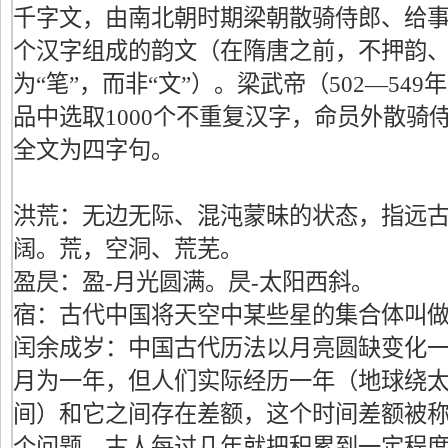
千字文，由南北朝时期梁朝散骑侍郎、给
个汉字组成的韵文（在隋唐之前，不押韵
为“笔”，而非“文”）。梁武帝（502—54
品中选取1000个不重复汉字，命员外散骑
全文为四字句。
洪荒：无边无际、混沌蒙昧的状态，指远
阔。荒，空洞、荒芜。
盈昃：盈-月光圆满。昃-太阳西斜。
宿：古代中国将天空中某些星的集合体叫做
闰余成岁：中国古代历法以月亮圆缺变化
月为一年，但人们实际经历一年（地球绕
间）和它之间存在差额，这个时间差额被称
个问题，古人每过几年就把积累到一定程度