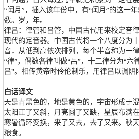
“闰月”，插入该年份中，有“闰月”的这一年
数。岁，年。
律吕：律管和吕管，中国古代用来校定音
现代的定音器。中国古代将一个八度分为
音，从低到高依次排列，每个半音称为一
“律”，偶数各律叫做“吕”，十二律分为“六律
吕”。相传黄帝时伶伦制乐，用律吕以调阴
白话译文
天是青黑色的，地是黄色的，宇宙形成于
太阳正了又斜，月亮圆了又缺，星辰布满
寒暑循环变换，来了又去，去了又来。秋
粮食。