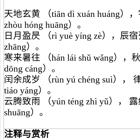
天地玄黄 （tiān dì xuán huáng
zhòu hóng huāng）。
日月盈昃 （rì yuè yíng zè），辰宿列张
zhāng）。
寒来暑往 （hán lái shǔ wǎng），秋
dōng cáng）。
闰余成岁 （rùn yú chéng suì）， 
tiáo yáng）。
云腾致雨 （yún téng zhì yǔ）， 露结
shuāng）。
注释与赏析