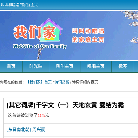
叫叫和唱唱的家庭主页
首页
时光轴
叫叫主页
唱唱主页
标签
你现在的位置：
【我们家】首页
/
诗词赏析
/ 诗词详细内容页
[其它词牌]千字文（一）天地玄黄-露结为霜
这首诗被浏览了
次
1149
[东晋南北朝]
周兴嗣