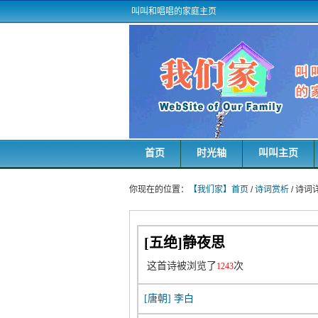
叫叫和唱唱的家庭主页
首页
时光轴
叫叫主页
你现在的位置：
【我们家】首页
/
诗词赏析
/ 诗
[五绝]静夜思
这首诗被浏览了
次
1243
[唐朝]
李白