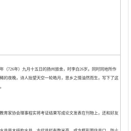
（726年）九月十五日的扬州旅舍，时李白26岁。同时同地所作
稀的夜晚，诗人抬望天空一轮皓月，思乡之情油然而生，写下了这
。
教育家协会理事程实将考证结果写成论文发表在刊物上，还和好友
水井是木结构水井。古代井栏有数米高，成方框形围住井口，防止