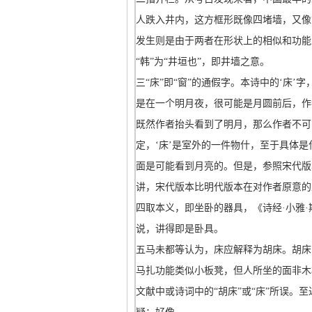
人跌入井内，这方框形既像四堵墙，又像
发生则是由于两者在形状上的相似和功能
“韩”为“井垣也”，即井墙之意。
三“床”即“窗”的通假字。本诗中的‘床
是在一个明月夜，很可能是月圆前后，作
既然作者抬头看到了明月，那么作者不可
定，‘床’是室外的一件物什，至于具体是
面是可能看到月亮的。但是，参照宋代版
讲，宋代版本比明代版本在对作者原意的
四取本义，即坐卧的器具，《诗经·小雅·
说，讲得即是卧具。
五马未都等认为，床应解释为胡床。胡床，
马扎功能类似小板凳，但人所坐的面非木
文献中或诗词中的“胡床”或“床”所误。至