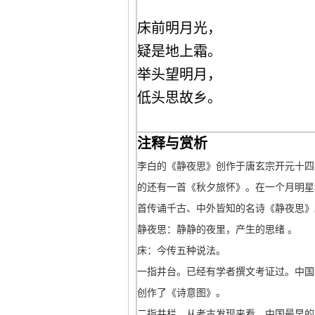
床前明月光，
疑是地上霜。
举头望明月，
低头思故乡。
注释与赏析
李白的《静夜思》创作于唐玄宗开元十四年
的还有一首《秋夕旅怀》。在一个月明星
首传诵千古、中外皆知的名诗《静夜思》
静夜思：静静的夜里，产生的思绪 。
床：今传五种说法。
一指井台。已经有学者撰文考证过。中国
创作了《诗意图》。
二指井栏。从考古发现来看，中国最早的