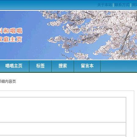
关于本站
|
联系方式
|
网
唱唱主页
标签
搜索
留言本
词详细内容页