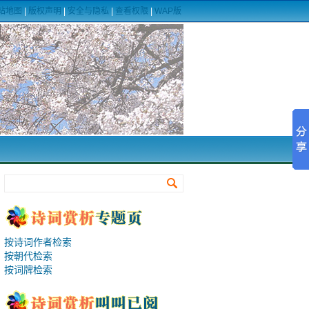
站地图
|
版权声明
|
安全与隐私
|
查看权限
|
WAP版
按诗词作者检索
按朝代检索
按词牌检索