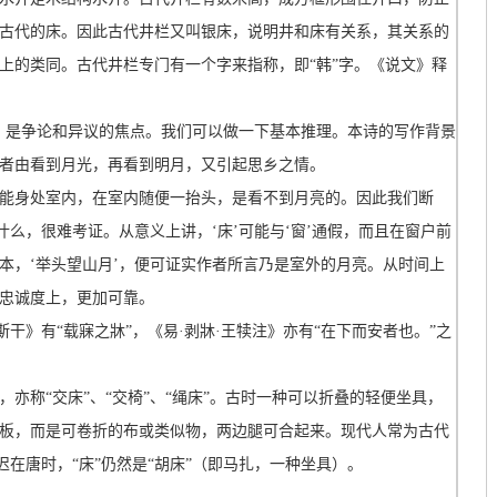
古代的床。因此古代井栏又叫银床，说明井和床有关系，其关系的
上的类同。古代井栏专门有一个字来指称，即“韩”字。《说文》释
’字，是争论和异议的焦点。我们可以做一下基本推理。本诗的写作背景
者由看到月光，再看到明月，又引起思乡之情。
能身处室内，在室内随便一抬头，是看不到月亮的。因此我们断
什么，很难考证。从意义上讲，‘床’可能与‘窗’通假，而且在窗户前
本，‘举头望山月’，便可证实作者所言乃是室外的月亮。从时间上
忠诚度上，更加可靠。
斯干》有“载寐之牀”，《易·剥牀·王犊注》亦有“在下而安者也。”之
亦称“交床”、“交椅”、“绳床”。古时一种可以折叠的轻便坐具，
板，而是可卷折的布或类似物，两边腿可合起来。现代人常为古代
迟在唐时，“床”仍然是“胡床”（即马扎，一种坐具）。