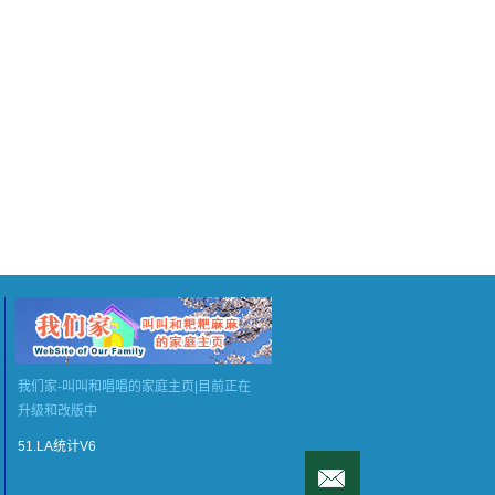
我们家-叫叫和唱唱的家庭主页|目前正在
升级和改版中
51.LA统计V6