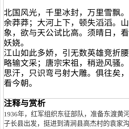
北国风光，千里冰封，万里雪飘
余莽莽；大河上下，顿失滔滔。
象，欲与天公试比高。须晴日，
妖娆。
江山如此多娇，引无数英雄竞折
略输文采；唐宗宋祖，稍逊风骚
思汗，只识弯弓射大雕。俱往矣
看今朝。
注释与赏析
1936年，红军组织东征部队，准备东渡黄
子长县出发，挺进到清涧县高杰村的袁家