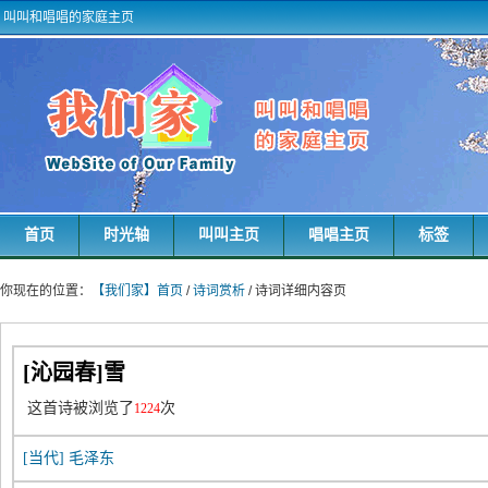
叫叫和唱唱的家庭主页
首页
时光轴
叫叫主页
唱唱主页
标签
你现在的位置：
【我们家】首页
/
诗词赏析
/ 诗词详细内容页
[沁园春]雪
这首诗被浏览了
次
1224
[当代]
毛泽东