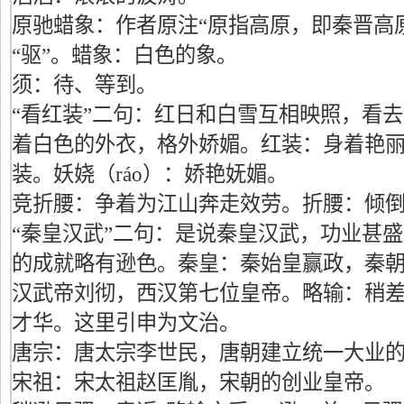
原驰蜡象：作者原注“原指高原，即秦晋高
“驱”。蜡象：白色的象。
须：待、等到。
“看红装”二句：红日和白雪互相映照，看
着白色的外衣，格外娇媚。红装：身着艳
装。妖娆（ráo）：娇艳妩媚。
竞折腰：争着为江山奔走效劳。折腰：倾
“秦皇汉武”二句：是说秦皇汉武，功业甚
的成就略有逊色。秦皇：秦始皇赢政，秦
汉武帝刘彻，西汉第七位皇帝。略输：稍
才华。这里引申为文治。
唐宗：唐太宗李世民，唐朝建立统一大业
宋祖：宋太祖赵匡胤，宋朝的创业皇帝。