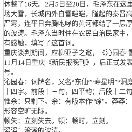
休整了16天。2月5日至20日，毛泽东在
场大雪，长城内外白雪皑皑，隆起的秦晋
严寒，连平日奔腾咆哮的黄河都结了一层
的波涛。毛泽东当时住在农民白治民家中
有感触，填写了这首词。
重庆谈判期间，应柳亚子之邀，《沁园春·雪
11月14日重庆《新民报晚刊》，后正式发表
号。
沁园春：词牌名，又名“东仙”“寿星明”“洞
十四字。前段十三句，四平韵；后段十二
惟余：只剩下。余：有版本作“馀”。莽莽
形容空旷无际。
顿失：立刻失去。顿：顿时，立刻。
滔滔：滚滚的波涛。