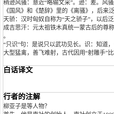
稍逊风骚：意近“略输文采”。逊：差。风
《国风》和《楚辞》里的《离骚》，后来
天骄：汉时匈奴自称为“天之骄子”，以后
成吉思汗：元太祖铁木真统一蒙古后的尊称
。
“只识”句：是说只以武功见长。识：知道
大型猛禽，善飞难射，古代因用“射雕手”
白话译文
行者的注解
柳亚子是等人物？