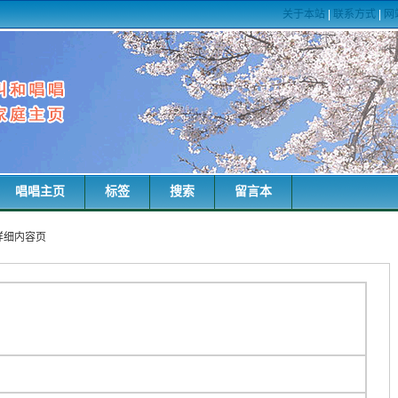
关于本站
|
联系方式
|
网
唱唱主页
标签
搜索
留言本
词详细内容页