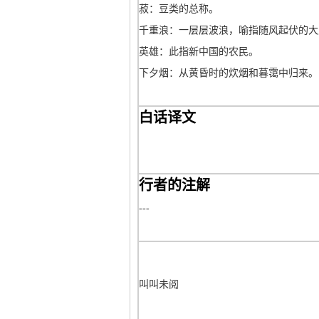
菽：豆类的总称。
千重浪：一层层波浪，喻指随风起伏的大
英雄：此指新中国的农民。
下夕烟：从黄昏时的炊烟和暮霭中归来。
白话译文
行者的注解
---
叫叫未阅