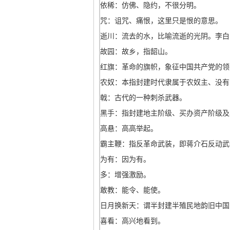
依稀：仿佛、隐约，不很分明。
咒：诅咒、痛恨，这里只是恨的意思。
逝川：流去的水，比喻流逝的光阴。李白
故园：故乡，指韶山。
红旗：革命的旗帜，象征中国共产党的领
农奴：本指封建时代隶属于农奴主、没有
戟：古代的一种刺杀武器。
黑手：指封建地主阶级、买办资产阶级及
高悬：高高举起。
霸主鞭：指反革命武装，即蒋介石反动武
为有：因为有。
多：增强激励。
敢教：能令、能使。
日月换新天：谓半封建半殖民地韵旧中国
喜看：高兴地看到。