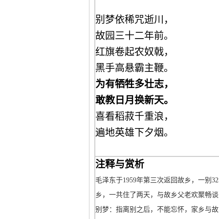
别梦依稀咒逝川，
故园三十二年前。
红旗卷起农奴戟，
黑手高悬霸主鞭。
为有牺牲多壮志，
敢教日月换新天。
喜看稻菽千重浪，
遍地英雄下夕烟。
注释与赏析
毛泽东于1959年第三次返回故乡，一别
乡，一共住了两天，与故乡父老欢聚畅谈
别梦：指离别之后，不能忘怀，家乡与故