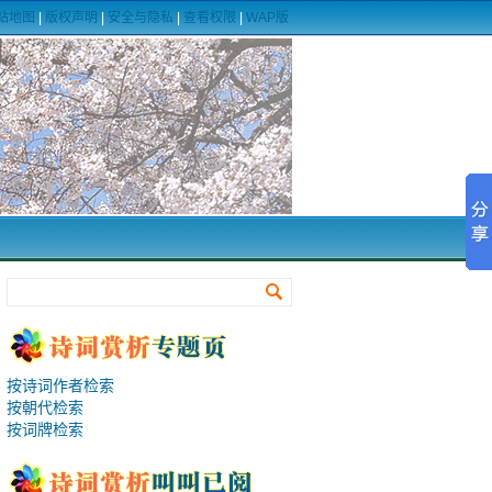
站地图
|
版权声明
|
安全与隐私
|
查看权限
|
WAP版
按诗词作者检索
按朝代检索
按词牌检索