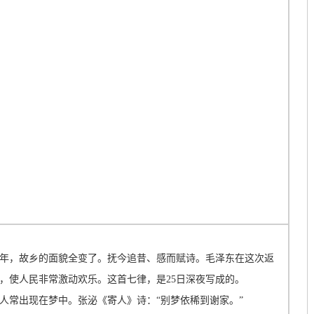
32年，故乡的面貌全变了。抚今追昔、感而赋诗。毛泽东在这次返
，使人民非常激动欢乐。这首七律，是25日深夜写成的。
人常出现在梦中。张泌《寄人》诗：“别梦依稀到谢家。”