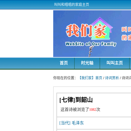
叫叫和唱唱的家庭主页
首页
时光轴
叫叫主页
你现在的位置：
【我们家】首页
/
诗词赏析
/ 诗
[七律]到韶山
这首诗被浏览了
次
1082
[当代]
毛泽东