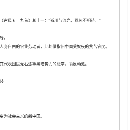
《古风五十九首》其十一：“逝川与流光，飘忽不相待。”
导。
人身自由的农业劳动者，此处借指旧中国受奴役的贫苦农民。
其代表国民党右派等黑暗势力的魔掌，喻反动派。
装。
变为社会主义的新中国。