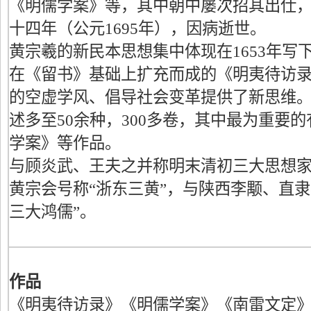
《明儒学案》等，其中朝中屡次招其出仕
十四年（公元1695年），因病逝世。
黄宗羲的新民本思想集中体现在1653年写下
在《留书》基础上扩充而成的《明夷待访
的空虚学风、倡导社会变革提供了新思维
述多至50余种，300多卷，其中最为重要
学案》等作品。
与顾炎武、王夫之并称明末清初三大思想
黄宗会号称“浙东三黄”，与陕西李颙、直隶
三大鸿儒”。
作品
《明夷待访录》《明儒学案》《南雷文定