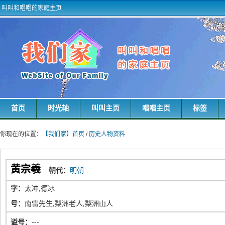
叫叫和唱唱的家庭主页
首页
时光轴
叫叫主页
唱唱主页
标签
你现在的位置：
【我们家】首页
/
历史人物资料
黄宗羲
朝代：
明朝
字：
太冲,德冰
号：
南雷先生,梨洲老人,梨洲山人
谥号：
---