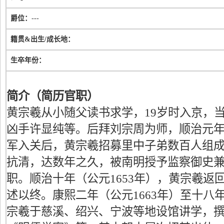
爵位：
---
籍贯&出生/成长地：
生卒年份：
简介（简历官职）
黄宗羲从小随父读书求学，19岁时入京，
凶手许显纯等。后拜刘宗周为师，顺治元年（
军入关后，黄宗羲招募里中子弟数百人组成
抗清，达数年之久，被南明授予监察御史
职。顺治十年（公元1653年），黄宗羲返
述以终。康熙二年（公元1663年）至十八年
宗羲于慈溪、绍兴、宁波等地设馆讲学，