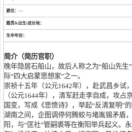
爵位：
---
籍贯&出生/成长地：
生卒年份：
简介（简历官职）
晚年隐居石船山，故后人称之为“船山先生
际“四大启蒙思想家”之一。
崇祯十五年（公元1642年），赴武昌乡试
（公元1644年），清军赶走李自成，攻占
国变，写成《悲愤诗》，举起“反清复明”
湖南之间，企图调停何腾蛟与堵胤锡矛盾
阳，与“匡社”管嗣裘等在衡阳举兵起义。永历