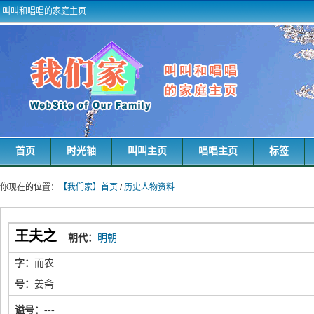
叫叫和唱唱的家庭主页
首页
时光轴
叫叫主页
唱唱主页
标签
你现在的位置：
【我们家】首页
/
历史人物资料
王夫之
朝代：
明朝
字：
而农
号：
姜斋
谥号：
---