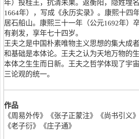
年）投桂王，抗清未果。返衡阳，隐姓埋
1664年），写成《永历实录》。康熙十四年
居石船山。康熙三十一年（公元1692年）
有剃发，享年七十四岁。
王夫之是中国朴素唯物主义思想的集大成
和基础是本体论。王夫之认为天地万物的
本体之生生而日新。王夫之哲学体现了宇
三论观的统一。
作品
《周易外传》《张子正蒙注》《尚书引义
《老子衍》《庄子通》