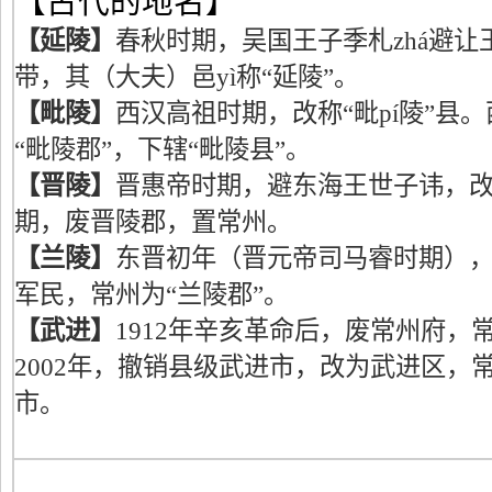
【古代的地名】
【延陵】
春秋时期，吴国王子季札zhá避
带，其（大夫）邑yì称“延陵”。
【毗陵】
西汉高祖时期，改称“毗pí陵”县
“毗陵郡”，下辖“毗陵县”。
【晋陵】
晋惠帝时期，避东海王世子讳，改
期，废晋陵郡，置常州。
【兰陵】
东晋初年（晋元帝司马睿时期），
军民，常州为“兰陵郡”。
【武进】
1912年辛亥革命后，废常州府，
2002年，撤销县级武进市，改为武进区，
市。