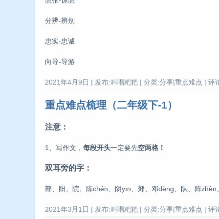
分辨-辨别
忠实-忠诚
向导-导游
2021年4月9日 | 发布:叫唱粑粑 | 分类:分享|重点难点 | 评论
重点难点梳理（二年级下-1）
注意：
1、写作文，
每段开头
一定要先
空两格！
双耳旁的字：
部、阳、院、陈chén、阴yīn、郊、邓dèng、队、阵zhè
2021年3月1日 | 发布:叫唱粑粑 | 分类:分享|重点难点 | 评论