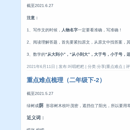
截至2021.6.27
注意：
1、写作文的时候，
人物名字
一定要看准确，写准确！
2、阅读理解答题，首先要紧扣原文，从原文中找答案，
3、数学的
“从大到小”，“从小到大”，大于号，小于号，
2021年6月11日 | 发布:叫唱粑粑 | 分类:分享|重点难点 | 评
重点难点梳理（二年级下-2）
截至2021.5.27
荫
绿树成
形容树木枝叶茂密，遮挡住了阳光，所以要用草
近义词：
慌张-惊慌