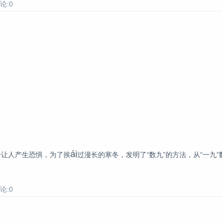
论:0
ái
让人产生恐惧，为了挨
过漫长的寒冬，发明了“数九”的方法，从“一九”
论:0