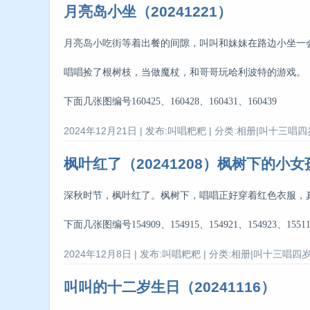
月亮岛小坐（20241221）
月亮岛小吃街等着出餐的间隙，叫叫和妹妹在路边小坐一会
唱唱捡了根树枝，当做魔杖，和哥哥玩哈利波特的游戏。
下面几张图编号160425、160428、160431、160439
2024年12月21日 | 发布:叫唱粑粑 | 分类:相册|叫十三唱四岁
枫叶红了（20241208）枫树下的小女
深秋时节，枫叶红了。枫树下，唱唱正好穿着红色衣服，真
下面几张图编号154909、154915、154921、154923、155118、
2024年12月8日 | 发布:叫唱粑粑 | 分类:相册|叫十三唱四岁 
叫叫的十二岁生日（20241116）