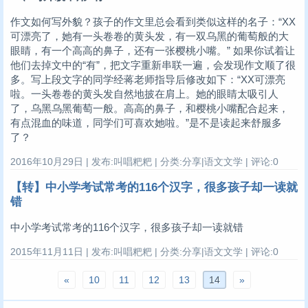
作文如何写外貌？孩子的作文里总会看到类似这样的名子：“XX
可漂亮了，她有一头卷卷的黄头发，有一双乌黑的葡萄般的大
眼睛，有一个高高的鼻子，还有一张樱桃小嘴。” 如果你试着让
他们去掉文中的“有”，把文字重新串联一遍，会发现作文顺了很
多。写上段文字的同学经蒋老师指导后修改如下：“XX可漂亮
啦。一头卷卷的黄头发自然地披在肩上。她的眼睛太吸引人
了，乌黑乌黑葡萄一般。高高的鼻子，和樱桃小嘴配合起来，
有点混血的味道，同学们可喜欢她啦。”是不是读起来舒服多
了？
2016年10月29日 | 发布:叫唱粑粑 | 分类:分享|语文文学 | 评论:0
【转】中小学考试常考的116个汉字，很多孩子却一读就
错
中小学考试常考的116个汉字，很多孩子却一读就错
2015年11月11日 | 发布:叫唱粑粑 | 分类:分享|语文文学 | 评论:0
«
10
11
12
13
14
»