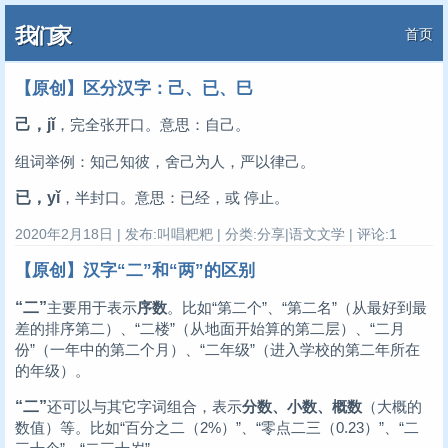
我们家
首页
【原创】区分汉字：己、已、巳
己，jǐ
，完全张开口。意思：自己。
组词举例：知己知彼，舍己为人，严以律己。
已，yǐ
，半封口。意思：已经，或 停止。
2020年2月18日 | 发布:叫唱粑粑 | 分类:分享|语文文学 | 评论:1
【原创】汉字“二”和“两”的区别
“二”
主要用于表示
序数
。比如“第二个”、“第二名”（从最好到最
差的排序第二）、“二楼”（从地面开始算的第二层）、“二月
份”（一年中的第二个月）、“二年级”（进入学校的第二年所在
的年级）。
“二”
还可以与其它字词组合，表示
分数、小数、概数
（大概的
数值）等。比如“百分之二（2%）”、“零点二三（0.23）”、“二