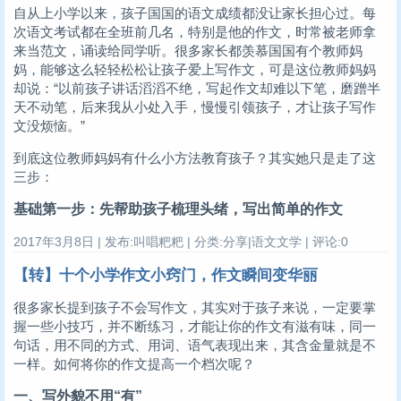
自从上小学以来，孩子国国的语文成绩都没让家长担心过。每
次语文考试都在全班前几名，特别是他的作文，时常被老师拿
来当范文，诵读给同学听。很多家长都羡慕国国有个教师妈
妈，能够这么轻轻松松让孩子爱上写作文，可是这位教师妈妈
却说：“以前孩子讲话滔滔不绝，写起作文却难以下笔，磨蹭半
天不动笔，后来我从小处入手，慢慢引领孩子，才让孩子写作
文没烦恼。”
到底这位教师妈妈有什么小方法教育孩子？其实她只是走了这
三步：
基础第一步：先帮助孩子梳理头绪，写出简单的作文
2017年3月8日 | 发布:叫唱粑粑 | 分类:分享|语文文学 | 评论:0
【转】十个小学作文小窍门，作文瞬间变华丽
很多家长提到孩子不会写作文，其实对于孩子来说，一定要掌
握一些小技巧，并不断练习，才能让你的作文有滋有味，同一
句话，用不同的方式、用词、语气表现出来，其含金量就是不
一样。如何将你的作文提高一个档次呢？
一、写外貌不用“有”