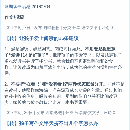
暑期读书后感
20190904
作文/投稿
2019年9月7日 | 发布:叫唱粑粑 | 分类:分享|语文文学 | 评论:0
【转】让孩子爱上阅读的15条建议
1、越是强调，越是刻意。阅读同样如此
。不用老是提醒孩
子“爱读书才是好孩子”
，批评孩子的不爱读书，以及炫耀孩子
多么爱读书并读了多少书。就像我们不再讴歌呼吸和饮食一
样，让阅读成为自然而然的事情，成为他的生活习惯和生存必
需。
2、
不要把“在看书”和“没有看书”两种状态截然分开。
即使不是
在读书，他照样像海绵一样在汲取成长所需的能量。通过其他
途径接收的信息、吸收的知识、受到的影响也并不比阅读更
少，家长的言传身教肯定比读一本书更重要。
2017年5月30日 | 发布:叫唱粑粑 | 分类:分享|语文文学 | 评论:0
【转】孩子写作文半天挤不出几个字怎么办