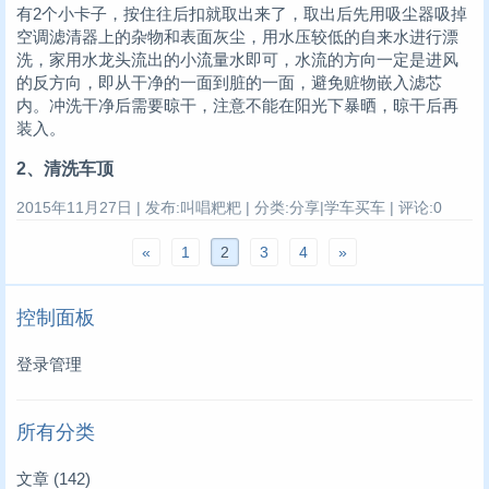
有2个小卡子，按住往后扣就取出来了，取出后先用吸尘器吸掉
空调滤清器上的杂物和表面灰尘，用水压较低的自来水进行漂
洗，家用水龙头流出的小流量水即可，水流的方向一定是进风
的反方向，即从干净的一面到脏的一面，避免赃物嵌入滤芯
内。冲洗干净后需要晾干，注意不能在阳光下暴晒，晾干后再
装入。
2、清洗车顶
2015年11月27日 | 发布:叫唱粑粑 | 分类:分享|学车买车 | 评论:0
«
1
2
3
4
»
控制面板
登录管理
所有分类
文章
(142)