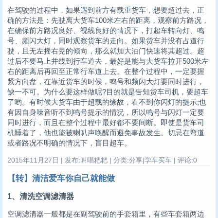
在驾驶的过程中，如果遇到前方有载重货车，想要超过去，正
确的方法是：先驶离大货车100米左右的距离，观察前方路况，
在确保前方路况良好、视线良好的情况下，打超车转向灯、鸣
号、频闪大灯，同时观察货车的走向。如果货车并没有占道行
驶，且无左摇右晃的倾向，那么就加大油门快速将其超过。超
过后不要马上并线到行车道去，最好是能与大货车拉开500米左
右的距离后再回至正常行车道上去。在整个过程中，一定要握
紧方向盘，在靠近货车的时候，鸣号和频闪大灯要同时进行，
缺一不可。为什么要这样做呢?目的就是告知货车司机，要超车
了哟。有时候大货车由于超载的缘故，看不到你闪灯的提示;也
有因自身噪音听不到鸣号提示的情况，所以鸣号与闪灯一定要
同时进行，而且在整个过程中最好都不要间断。即使是货车司
机睡着了，他也能被喇叭声唤醒而避免事故发生。切忌在弯道
或者路况不明确的情况下，盲目超车。
2015年11月27日 | 发布:叫唱粑粑 | 分类:分享|学车买车 | 评论:0
【转】清洁爱车你自己就能做
1、清洗空调滤清器
空调滤清器一般都是在副驾驶前的手套箱里，有些车套箱两边