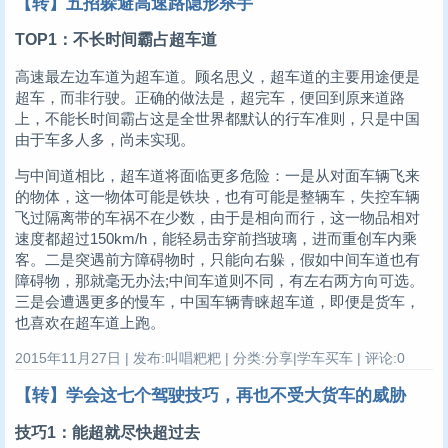
【转】五招躲避高速路隐形杀手
TOP1：不长时间霸占超车道
高速最左边车道为超车道。顾名思义，超车道的主要用途便是
超车，而非行驶。正确的做法是，超完车，便回到原来道路
上，不能长时间霸占这是全世界都默认的行车准则，只是中国
由于车多人多，尚未实现。
与中间道相比，超车道将面临更多危险：一是从对面车辆飞来
的物体，这一物体可能是铁块，也有可能是整辆车，失控车辆
飞过隔离带的车祸不在少数，由于是相向而行，这一物品相对
速度都超过150km/h，能轻易击穿前挡玻璃，进而重创车内乘
客。二是突遇前方障碍物时，只能向右躲，假如中间车道也有
障碍物，那就毫无办法;中间车道则不同，有左右两方向可选。
三是会遭遇更多的慢车，中国车辆青睐超车道，即便是货车，
也喜欢在超车道上跑。
2015年11月27日 | 发布:叫唱粑粑 | 分类:分享|学车买车 | 评论:0
【转】学会这七个驾驶技巧，再也不受大货车的威胁
技巧1：能超就尽快超过去