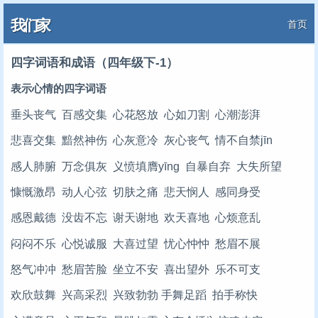
我们家
首页
四字词语和成语（四年级下-1）
表示心情的四字词语
垂头丧气 百感交集 心花怒放 心如刀割 心潮澎湃
悲喜交集 黯然神伤 心灰意冷 灰心丧气 情不自禁jīn
感人肺腑 万念俱灰 义愤填膺yīng 自暴自弃 大失所望
慷慨激昂 动人心弦 切肤之痛 悲天悯人 感同身受
感恩戴德 没齿不忘 谢天谢地 欢天喜地 心烦意乱
闷闷不乐 心悦诚服 大喜过望 忧心忡忡 愁眉不展
怒气冲冲 愁眉苦脸 坐立不安 喜出望外 乐不可支
欢欣鼓舞 兴高采烈 兴致勃勃 手舞足蹈 拍手称快