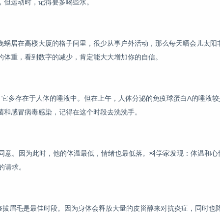
，但运动时，记得要多喝些水。
晚蜗居在高楼大厦的格子间里，很少从事户外活动，那么每天晒会儿太阳
的体重，看到数字的减少，肯定能大大增加你的自信。
，它多存在于人体的唾液中。但在上午，人体分泌的免疫球蛋白A的唾液较
菌和感冒病毒感染，记得在这个时段去洗洗手。
会同意。因为此时，他的体温最低，情绪也最低落。科学家发现：体温和心
的请求。
医、修拔眉毛是最佳时段。因为身体会释放大量的皮甾醇来对抗炎症，同时也