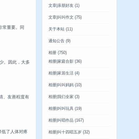
文章|亲朋好友
(1)
文章|叫叫作文
(75)
非常重要。同
关于本站
(11)
通知公告
(9)
相册
(750)
相册|家庭合影
(36)
少。因此，大多
相册|家居生活
(4)
相册|叫叫妈妈
(10)
情、友善程度有
相册|我们全家
(3)
相册|叫叫玩具
(19)
相册|叫唱作品
(167)
降低了人体对疼
相册|叫十四唱五岁
(32)