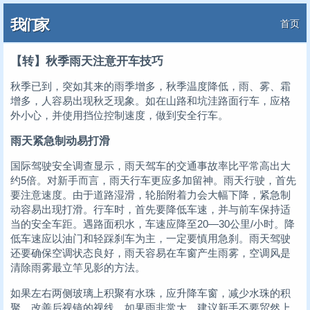
我们家
首页
【转】秋季雨天注意开车技巧
秋季已到，突如其来的雨季增多，秋季温度降低，雨、雾、霜
增多，人容易出现秋乏现象。如在山路和坑洼路面行车，应格
外小心，并使用挡位控制速度，做到安全行车。
雨天紧急制动易打滑
国际驾驶安全调查显示，雨天驾车的交通事故率比平常高出大
约5倍。对新手而言，雨天行车更应多加留神。雨天行驶，首先
要注意速度。由于道路湿滑，轮胎附着力会大幅下降，紧急制
动容易出现打滑。行车时，首先要降低车速，并与前车保持适
当的安全车距。遇路面积水，车速应降至20—30公里/小时。降
低车速应以油门和轻踩刹车为主，一定要慎用急刹。雨天驾驶
还要确保空调状态良好，雨天容易在车窗产生雨雾，空调风是
清除雨雾最立竿见影的方法。
如果左右两侧玻璃上积聚有水珠，应升降车窗，减少水珠的积
聚，改善后视镜的视线。如果雨非常大，建议新手不要贸然上