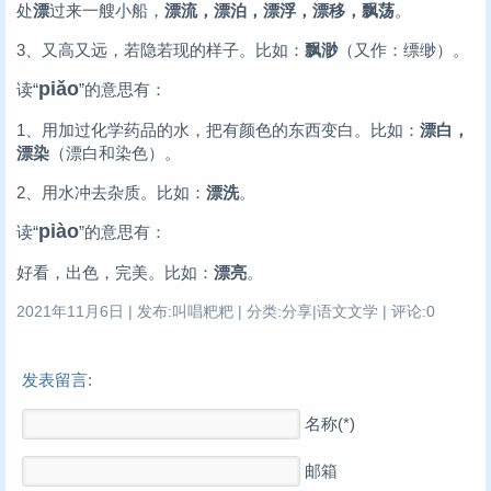
处
漂
过来一艘小船，
漂流，漂泊，漂浮，漂移，飘荡
。
3、又高又远，若隐若现的样子。比如：
飘渺
（又作：缥缈）。
piǎo
读“
”的意思有：
1、用加过化学药品的水，把有颜色的东西变白。比如：
漂白，
漂染
（漂白和染色）。
2、用水冲去杂质。比如：
漂洗
。
piào
读“
”的意思有：
好看，出色，完美。比如：
漂亮
。
2021年11月6日 | 发布:叫唱粑粑 | 分类:分享|语文文学 | 评论:0
发表留言:
名称(*)
邮箱