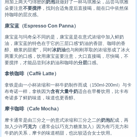
用加上两大勺绵密的
奶泡
就做好了一杯马琪雅朵，品尝马琪雅
朵要注意
不要搅拌
，找到合适角度后直接喝，能在口中依然保
持咖啡的层次感。
康宝蓝（Espresso Con Panna）
康宝蓝与玛奇朵不同的是，康宝蓝是在意式浓缩中加入鲜奶
油，康宝蓝的特色在于它的三层口感“奶油的香甜、咖啡的香
醇、糖浆的甜蜜”，同时
冰奶油
也与刚刚萃取的浓缩形成了冰火
两重天的口感，饮用康宝蓝要注意，大口直接喝，尽快喝，不
要搅拌，才能品尝到冰奶油和咖啡的
分层
口感。
拿铁咖啡（Caffè Latte）
拿铁是由一小杯浓缩和一杯牛奶制作而成（150ml-200ml）与卡
布奇诺一样，拿铁因为
含有大量牛奶
适合在早餐饮用，比卡布
奇诺多了鲜奶味道，味道也更香醇。
摩卡咖啡（Cafe Mocha）
摩卡通常是由三分之一的意式浓缩和三分之二的
奶泡
配成，再
加入少许
巧克力
（通常会以巧克力糖浆加入）因为有巧克力和
牛奶的关系，摩卡的味道稍甜，也比较适合女士饮用。