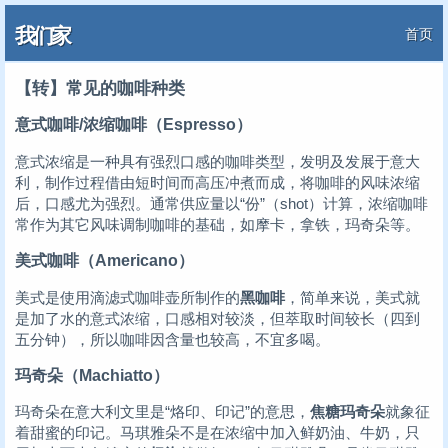
我们家
首页
【转】常见的咖啡种类
意式咖啡/浓缩咖啡（Espresso）
意式浓缩是一种具有强烈口感的咖啡类型，发明及发展于意大
利，制作过程借由短时间而高压冲煮而成，将咖啡的风味浓缩
后，口感尤为强烈。通常供应量以“份”（shot）计算，浓缩咖啡
常作为其它风味调制咖啡的基础，如摩卡，拿铁，玛奇朵等。
美式咖啡（Americano）
美式是使用滴滤式咖啡壶所制作的
黑咖啡
，简单来说，美式就
是加了水的意式浓缩，口感相对较淡，但萃取时间较长（四到
五分钟），所以咖啡因含量也较高，不宜多喝。
玛奇朵（Machiatto）
玛奇朵在意大利文里是“烙印、印记”的意思，
焦糖玛奇朵
就象征
着甜蜜的印记。马琪雅朵不是在浓缩中加入鲜奶油、牛奶，只