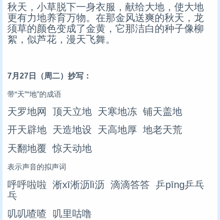
秋天，小草脱下一身衣服，献给大地，使大地
更有力地养育万物。在那金风送爽的秋天，龙
须草的颜色变成了金黄，它那洁白的种子像柳
絮，似芦花，漫天飞舞。
7月27日（周二）抄写：
带“天”“地”的成语
天罗地网 顶天立地 天寒地冻 铺天盖地
开天辟地 天造地设 天高地厚 地老天荒
天翻地覆 惊天动地
表示声音的拟声词
呼呼啦啦 淅xī淅沥lì沥 滴滴答答 乒pīng乒乓
乓
叽叽喳喳 叽里咕噜