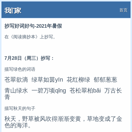
我们家
首页
抄写好词好句-2021年暑假
在《阅读摘抄本》上抄写。
7月28日（周三）抄写：
描写绿色的词语
苍翠欲滴 绿草如茵yīn 花红柳绿 郁郁葱葱
青山绿水 一碧万顷qǐng 苍松翠柏bǎi 万古长
青
描写秋天的句子
秋天，野草被风吹得渐渐变黄，草地变成了金
色的海洋。