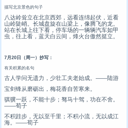
描写北京景色的句子
八达岭耸立在北京西郊，远看连绵起伏，近看
山岭陡峭。长城盘旋在山梁上，像腾飞的龙。
站在长城上往下看，停车场的一辆辆汽车如甲
虫，往上看，蓝天白云间，烽火台傲然挺立。
7月20日（周一）抄写：
有关积累的名句
古人学问无遗力，少壮工夫老始成。——陆游
宝剑锋从磨砺出，梅花香自苦寒来。
骐骥一跃，不能十步；驽马十驾，功在不舍。
——荀子
不积跬步，无以至千里；不积小流，无以成江
海。——荀子