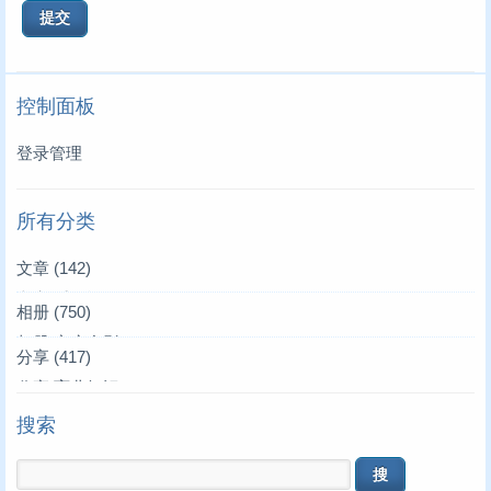
控制面板
登录管理
所有分类
文章
(142)
文章|爱的记录
(3)
相册
(750)
文章|叫叫来了
相册|家庭合影
(39)
(36)
分享
(417)
文章|唱唱来了
相册|家居生活
分享|育儿知识
(4)
(4)
(19)
搜索
文章|亲朋好友
相册|叫叫妈妈
分享|生活常识
(1)
(10)
(17)
文章|叫叫作文
相册|我们全家
分享|学车买车
(75)
(3)
(45)