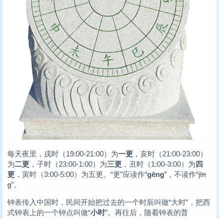
每天夜里，戌时（19:00-21:00）为
一更
，亥时（21:00-23:00）
为
二更
，子时（23:00-1:00）为
三更
，丑时（1:00-3:00）为
四
更
，寅时（3:00-5:00）为五更。“更”应读作“
gēng
”，不读作“
jīn
g
”。
钟表传入中国时，民间开始把过去的一个时辰叫做“大时”，把西
式钟表上的一个钟点叫做“
小时
”。再往后，随着钟表的普