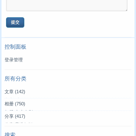
控制面板
登录管理
所有分类
文章
(142)
文章|爱的记录
(3)
相册
(750)
文章|叫叫来了
相册|家庭合影
(39)
(36)
分享
(417)
文章|唱唱来了
相册|家居生活
分享|育儿知识
(4)
(4)
(19)
搜索