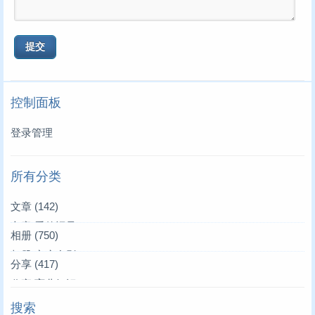
控制面板
登录管理
所有分类
文章
(142)
文章|爱的记录
(3)
相册
(750)
文章|叫叫来了
相册|家庭合影
(39)
(36)
分享
(417)
文章|唱唱来了
相册|家居生活
分享|育儿知识
(4)
(4)
(19)
搜索
文章|亲朋好友
相册|叫叫妈妈
分享|生活常识
(1)
(10)
(17)