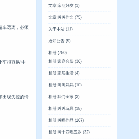
文章|亲朋好友
(1)
文章|叫叫作文
(75)
超车远离，必须
关于本站
(11)
通知公告
(9)
相册
(750)
相册|家庭合影
(36)
车很容易“中
相册|家居生活
(4)
相册|叫叫妈妈
(10)
车出现失控的情
相册|我们全家
(3)
相册|叫叫玩具
(19)
相册|叫唱作品
(167)
相册|叫十四唱五岁
(32)