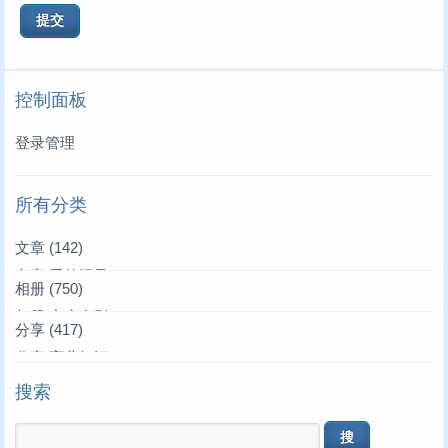
控制面板
登录管理
所有分类
文章
(142)
文章|爱的记录
(3)
相册
(750)
文章|叫叫来了
相册|家庭合影
(39)
(36)
分享
(417)
文章|唱唱来了
相册|家居生活
分享|育儿知识
(4)
(4)
(19)
搜索
文章|亲朋好友
相册|叫叫妈妈
分享|生活常识
(1)
(10)
(17)
文章|叫叫作文
相册|我们全家
分享|学车买车
(75)
(3)
(45)