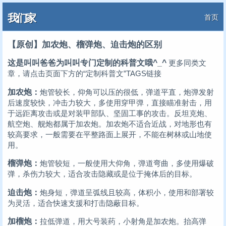
我们家
首页
【原创】加农炮、榴弹炮、迫击炮的区别
这是叫叫爸爸为叫叫专门定制的科普文哦^_^
更多同类文
章，请点击页面下方的“定制科普文”TAGS链接
加农炮：
炮管较长，仰角可以压的很低，弹道平直，炮弹发射
后速度较快，冲击力较大，多使用穿甲弹，直接瞄准射击，用
于远距离攻击或是对装甲部队、坚固工事的攻击。反坦克炮、
航空炮、舰炮都属于加农炮。加农炮不适合近战，对地形也有
较高要求，一般需要在平整路面上展开，不能在树林或山地使
用。
榴弹炮：
炮管较短，一般使用大仰角，弹道弯曲，多使用爆破
弹，杀伤力较大，适合攻击隐藏或是位于掩体后的目标。
迫击炮：
炮身短，弹道呈弧线且较高，体积小，使用和部署较
为灵活，适合快速支援和打击隐蔽目标。
加榴炮：
拉低弹道，用大号装药，小射角是加农炮。抬高弹