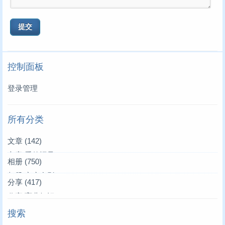
控制面板
登录管理
所有分类
文章
(142)
文章|爱的记录
(3)
相册
(750)
文章|叫叫来了
相册|家庭合影
(39)
(36)
分享
(417)
文章|唱唱来了
相册|家居生活
分享|育儿知识
(4)
(4)
(19)
搜索
文章|亲朋好友
相册|叫叫妈妈
分享|生活常识
(1)
(10)
(17)