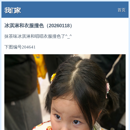
我们家
首页
冰淇淋和衣服撞色（20260118）
抹茶味冰淇淋和唱唱衣服撞色了^_^
下图编号204641