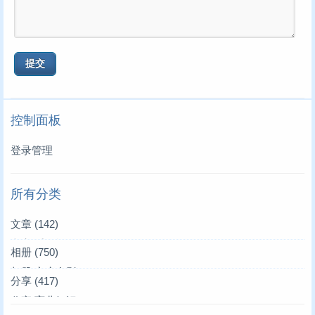
控制面板
登录管理
所有分类
文章
(142)
文章|爱的记录
(3)
相册
(750)
文章|叫叫来了
相册|家庭合影
(39)
(36)
分享
(417)
文章|唱唱来了
相册|家居生活
分享|育儿知识
(4)
(4)
(19)