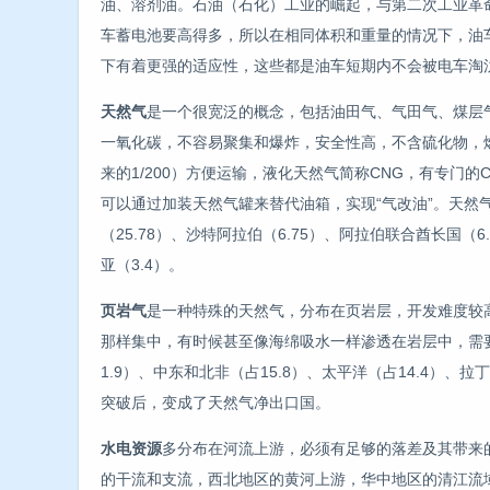
油、溶剂油。石油（石化）工业的崛起，与第二次工业革
车蓄电池要高得多，所以在相同体积和重量的情况下，油
下有着更强的适应性，这些都是油车短期内不会被电车淘
天然气
是一个很宽泛的概念，包括油田气、气田气、煤层
一氧化碳，不容易聚集和爆炸，安全性高，不含硫化物，
来的1/200）方便运输，液化天然气简称CNG，有专门
可以通过加装天然气罐来替代油箱，实现“气改油”。天然气
（25.78）、沙特阿拉伯（6.75）、阿拉伯联合酋长国（6
亚（3.4）。
页岩气
是一种特殊的天然气，分布在页岩层，开发难度较
那样集中，有时候甚至像海绵吸水一样渗透在岩层中，需要
1.9）、中东和北非（占15.8）、太平洋（占14.4）
突破后，变成了天然气净出口国。
水电资源
多分布在河流上游，必须有足够的落差及其带来
的干流和支流，西北地区的黄河上游，华中地区的清江流