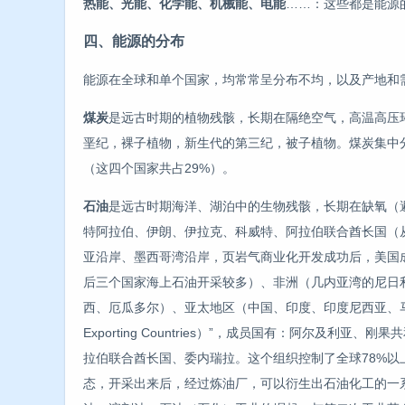
热能、光能、化学能、机械能、电能
……：这些都是能源
四、能源的分布
能源在全球和单个国家，均常常呈分布不均，以及产地和
煤炭
是远古时期的植物残骸，长期在隔绝空气，高温高压
垩纪，裸子植物，新生代的第三纪，被子植物。煤炭集中分
（这四个国家共占29%）。
石油
是远古时期海洋、湖泊中的生物残骸，长期在缺氧（
特阿拉伯、伊朗、伊拉克、科威特、阿拉伯联合酋长国（
亚沿岸、墨西哥湾沿岸，页岩气商业化开发成功后，美国
后三个国家海上石油开采较多）、非洲（几内亚湾的尼日
西、厄瓜多尔）、亚太地区（中国、印度、印度尼西亚、马来西亚）。欧
Exporting Countries）”，成员国有：阿尔
拉伯联合酋长国、委内瑞拉。这个组织控制了全球78%以
态，开采出来后，经过炼油厂，可以衍生出石油化工的一