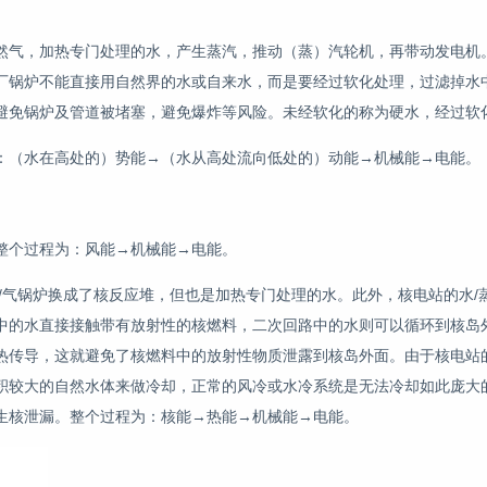
然气，加热专门处理的水，产生蒸汽，推动（蒸）汽轮机，再带动发电机
厂锅炉不能直接用自然界的水或自来水，而是要经过软化处理，过滤掉水
避免锅炉及管道被堵塞，避免爆炸等风险。未经软化的称为硬水，经过软
：（水在高处的）势能→（水从高处流向低处的）动能→机械能→电能。
整个过程为：风能→机械能→电能。
/气锅炉换成了核反应堆，但也是加热专门处理的水。此外，核电站的水/
中的水直接接触带有放射性的核燃料，二次回路中的水则可以循环到核岛
热传导，这就避免了核燃料中的放射性物质泄露到核岛外面。由于核电站
积较大的自然水体来做冷却，正常的风冷或水冷系统是无法冷却如此庞大
生核泄漏。整个过程为：核能→热能→机械能→电能。