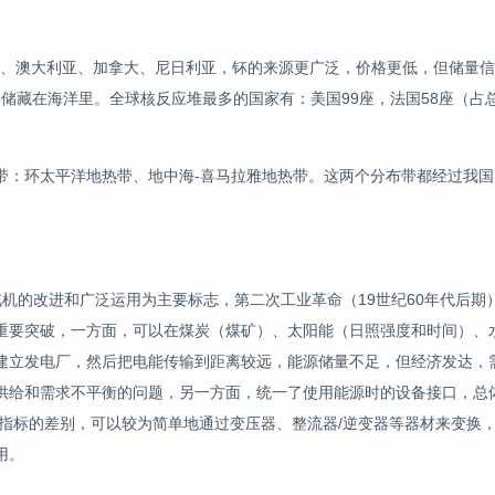
、澳大利亚、加拿大、尼日利亚，钚的来源更广泛，价格更低，但储量信
主要储藏在海洋里。全球核反应堆最多的国家有：美国99座，法国58座（占
带：环太平洋地热带、地中海-喜马拉雅地热带。这两个分布带都经过我国
蒸汽机的改进和广泛运用为主要标志，第二次工业革命（19世纪60年代后期
重要突破，一方面，可以在煤炭（煤矿）、太阳能（日照强度和时间）、
建立发电厂，然后把电能传输到距离较远，能源储量不足，但经济发达，
供给和需求不平衡的问题，另一方面，统一了使用能源时的设备接口，总
指标的差别，可以较为简单地通过变压器、整流器/逆变器等器材来变换
用。