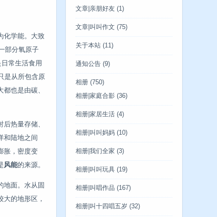
文章|亲朋好友
(1)
文章|叫叫作文
(75)
为化学能。大致
关于本站
(11)
一部分氧原子
是日常生活食用
通知公告
(9)
，只是从所包含原
相册
(750)
大都也是由碳、
相册|家庭合影
(36)
相册|家居生活
(4)
射后热量存储、
相册|叫叫妈妈
(10)
洋和陆地之间
膨胀，密度变
相册|我们全家
(3)
是
风能
的来源。
相册|叫叫玩具
(19)
的地面。水从固
相册|叫唱作品
(167)
较大的地形区，
相册|叫十四唱五岁
(32)