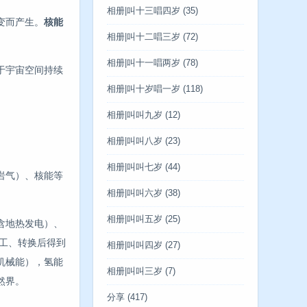
相册|叫十三唱四岁
(35)
变而产生。
核能
相册|叫十二唱三岁
(72)
相册|叫十一唱两岁
(78)
于宇宙空间持续
相册|叫十岁唱一岁
(118)
相册|叫叫九岁
(12)
相册|叫叫八岁
(23)
相册|叫叫七岁
(44)
岩气）、核能等
相册|叫叫六岁
(38)
相册|叫叫五岁
(25)
含地热发电）、
加工、转换后得到
相册|叫叫四岁
(27)
机械能），氢能
相册|叫叫三岁
(7)
然界。
分享
(417)