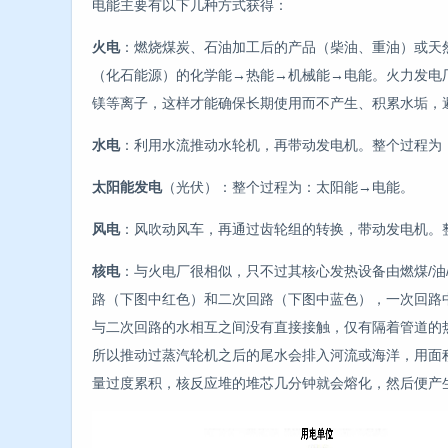
电能主要有以下几种方式获得：
火电
：燃烧煤炭、石油加工后的产品（柴油、重油）或天
（化石能源）的化学能→热能→机械能→电能。火力发电
镁等离子，这样才能确保长期使用而不产生、积累水垢，
水电
：利用水流推动水轮机，再带动发电机。整个过程为
太阳能发电
（光伏）：整个过程为：太阳能→电能。
风电
：风吹动风车，再通过齿轮组的转换，带动发电机。
核电
：与火电厂很相似，只不过其核心发热设备由燃煤/油
路（下图中红色）和二次回路（下图中蓝色），一次回路
与二次回路的水相互之间没有直接接触，仅有隔着管道的
所以推动过蒸汽轮机之后的尾水会排入河流或海洋，用面
量过度累积，核反应堆的堆芯几分钟就会熔化，然后便产