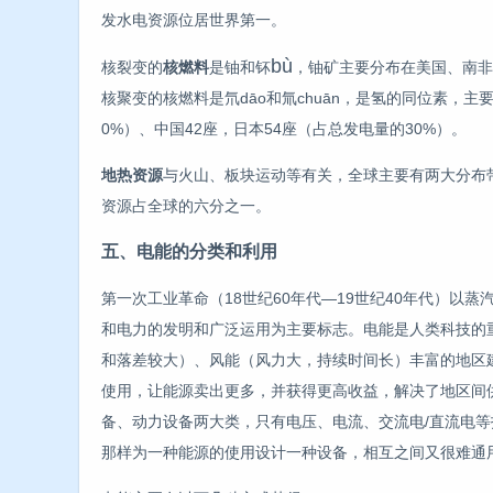
发水电资源位居世界第一。
bù
核裂变的
核燃料
是铀和钚
，铀矿主要分布在美国、南非
核聚变的核燃料是氘dāo和氚chuān，是氢的同位素，
0%）、中国42座，日本54座（占总发电量的30%）。
地热资源
与火山、板块运动等有关，全球主要有两大分布
资源占全球的六分之一。
五、电能的分类和利用
第一次工业革命（18世纪60年代—19世纪40年代）以
和电力的发明和广泛运用为主要标志。电能是人类科技的
和落差较大）、风能（风力大，持续时间长）丰富的地区
使用，让能源卖出更多，并获得更高收益，解决了地区间
备、动力设备两大类，只有电压、电流、交流电/直流电等
那样为一种能源的使用设计一种设备，相互之间又很难通