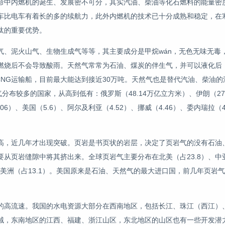
命中内燃机的诞生、发展密不可分，其实汽油、柴油等化石燃料的能量密
车比电车有着长的多的续航力，此外内燃机的技术已十分成熟和稳定，在
汰的重要优势。
气、泥火山气、生物生成气等等，其主要成分是甲烷wán，无色无味无毒
燃烧后不会导致酸雨。天然气常常为石油、煤炭的伴生气，并可以液化后
的CNG运输船，目前最大能达到接近30万吨。天然气也是替代汽油、柴油
分布较多的国家，从高到低有：俄罗斯（48.14万亿立方米）、伊朗（27
.06）、美国（5.6）、阿尔及利亚（4.52）、挪威（4.46）、委内瑞拉（
高，近几年才出现突破。页岩是书页状的岩层，决定了页岩气的没有石油
从页岩缝隙中将其挤出来。全球页岩气主要分布在北美（占23.8）、中
、拉丁美洲（占13.1）。美国原来是石油、天然气的最大进口国，前几年页岩
的高流速。我国的水电资源大部分在西南地区，包括长江、珠江（西江）
域，东南地区的江西、福建、浙江山区，东北地区的山区也有一些开发潜