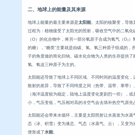
二、地球上的能量及其来源
地球上能量的最主要来源是
太阳能
。太阳的核聚变，导致
过程为：植物接受了太阳光的照射，吸收空气中的二氧化碳
（O）的化合物中，将另一部分氧原子合成为氧气（O₂）
的糖），“糖类”主要就是由碳、氢、氧三种原子组成的，
子的角度做的简化归纳。碳水化合物为人类的生存提供了
氢、氧这三种原子为主的。
太阳能还导致了地球上不同区域、不同时间的温度变化，
散射的差异，导致了不同纬度之间（热带、温带、寒带）
（海洋温度较为稳定，陆地上温度变化更剧烈一些），或
小，气压变低，气压相对高的冷空气会去填补热空气原先
太阳能还会带来水循环，主要是太阳照射让水蒸发为水蒸
态（冰、积雪）变为液态、气态（水蒸气、云），又变为
便形成了
水能
。