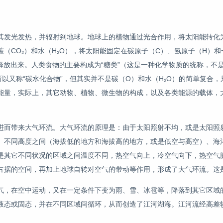
其发光发热，并辐射到地球。地球上的植物通过光合作用，将太阳能转化
（CO₂）和水（H₂O），将太阳能固定在碳原子（C）、氢原子（H）和
释放出来。人类食物的主要构成为“糖类”（这是一种化学物质的统称，不
所以又称“碳水化合物”，但其实并不是碳（O）和水（H₂O）的简单复合
能量，实际上，其它动物、植物、微生物的构成，以及各类能源的载体，
进而带来大气环流。大气环流的原理是：由于太阳照射不均，或是太阳照
、不同高度之间（海拔低的地方和海拔高的地方，或是低空与高空）、海
是其它不同状况的区域之间温度不同，热空气向上，冷空气向下，热空气
占据的空间，再加上地球自转对空气的带动等作用，形成了大气环流。这
气，在空中运动，又在一定条件下变为雨、雪、冰雹等，降落到其它区域
液态或固态，并在不同区域间循环，从而创造了江河湖海。江河流经高差