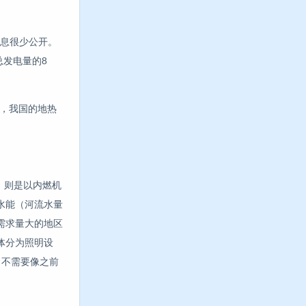
息很少公开。
总发电量的8
，我国的地热
）则是以内燃机
水能（河流水量
需求量大的地区
体分为照明设
，不需要像之前