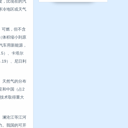
度，比现在的汽
寒冷地区或天气
，可燃，但不含
（体积缩小到原
的汽车用新能源，
.5）、卡塔尔
4.19）、尼日利
、天然气的分布
亚和中国（占2
气技术取得重大
、澜沧江等江河
力。我国的可开