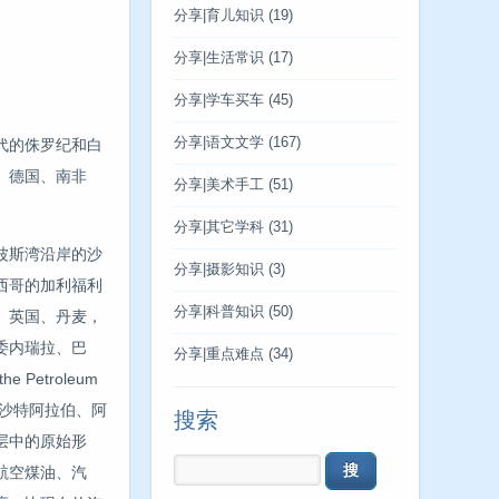
。
分享|育儿知识
(19)
分享|生活常识
(17)
分享|学车买车
(45)
分享|语文文学
(167)
代的侏罗纪和白
、德国、南非
分享|美术手工
(51)
分享|其它学科
(31)
波斯湾沿岸的沙
分享|摄影知识
(3)
西哥的加利福利
分享|科普知识
(50)
、英国、丹麦，
委内瑞拉、巴
分享|重点难点
(34)
etroleum
、沙特阿拉伯、阿
搜索
层中的原始形
航空煤油、汽