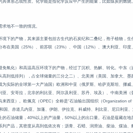
的具体形态或性质。化学能是指化学反应中产生的能量，比如煤炭的燃烧
需求地不一致的情况。
环境下的产物，其来源主要包括古生代的石炭纪和二叠纪，孢子植物，生
布在美国（25%）、前苏联（23%）、中国（12%）、澳大利亚、印度
避免氧化）和高温高压环境下的产物，经过了沉积、热解、转化。中东（
从高到低排列），占全球储量的三分之二）、北美洲（美国、加拿大、墨
成为实际的全球第一大产油国）欧洲和中亚（俄罗斯、哈萨克斯坦、挪威
利亚、安哥拉，北非的利比亚、阿尔及利亚、苏丹、埃及）、中南美洲（
佩克（OPEC）全称是“石油输出国组织（Organization of the P
及利亚、刚果共和国、赤道几内亚、加蓬、伊朗、伊拉克、科威特、利比亚、尼日利亚
上的石油储量，40%以上的产油量，50%以上的出口量。石油是蕴藏在地
系列产品，其密度从高到低依次有：沥青、石蜡、润滑油、柴油、煤油、